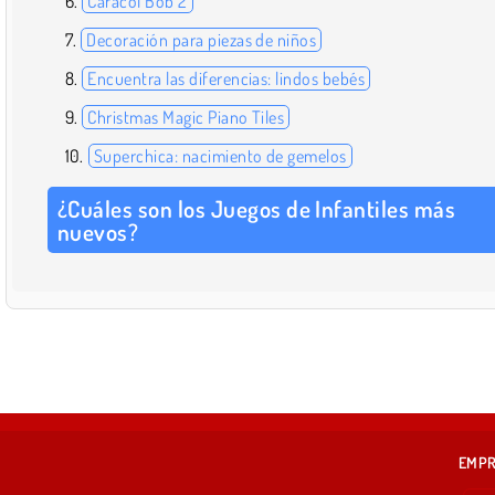
Caracol Bob 2
Decoración para piezas de niños
Encuentra las diferencias: lindos bebés
Christmas Magic Piano Tiles
Superchica: nacimiento de gemelos
¿Cuáles son los Juegos de Infantiles más
nuevos?
EMP