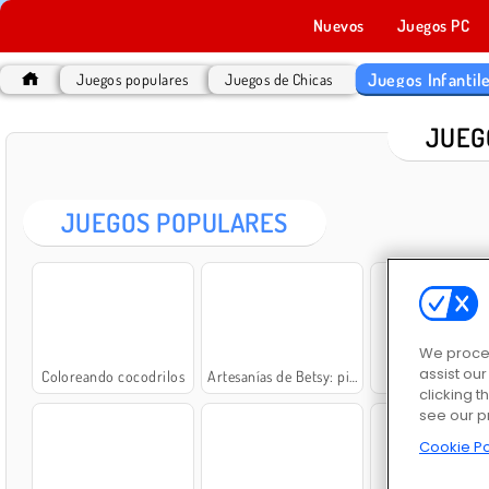
Nuevos
Juegos PC
Juegos Infantil
Juegos populares
Juegos de Chicas
JUEG
JUEGOS POPULARES
We proces
assist ou
Coloreando cocodrilos
Artesanías de Betsy: pintura veraniega
Wheely 7: Detec
clicking t
see our p
Cookie Po