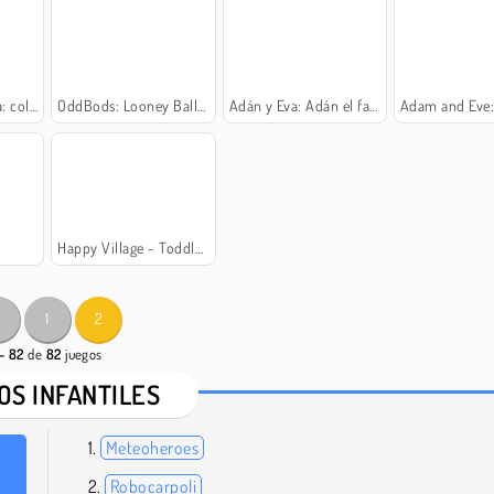
animales
OddBods: Looney Ballooney
Adán y Eva: Adán el fantasma
Adam and Eve: Lo
Happy Village - Toddlers & Kids Educational Games
1
2
- 82
de
82
juegos
OS INFANTILES
Meteoheroes
Robocarpoli