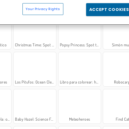
l
Wheely 8: Aliens
Woozworld
Dino Ra
Your Privacy Rights
ACCEPT COOKIES
tico
Christmas Time: Spot the Difference
Popsy Princess: Spot the Difference
Simón mus
lores
Los Pitufos: Ocean Cleanup
Libro para colorear: hermosos unicornios
Robocarp
 colorear
Baby Hazel: Science Fair
Meteoheroes
Find Ca