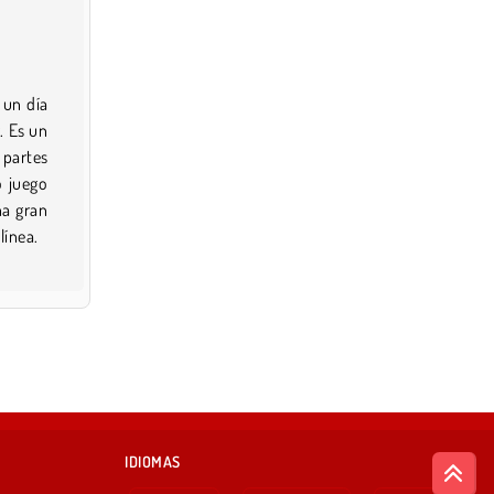
 un día
. Es un
 partes
o juego
na gran
línea.
IDIOMAS