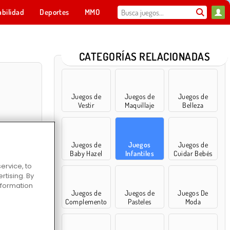
abilidad
Deportes
MMO
Para ti
CATEGORÍAS RELACIONADAS
Juegos de
Juegos de
Juegos de
Vestir
Maquillaje
Belleza
Juegos de
Juegos
Juegos de
Baby Hazel
Infantiles
Cuidar Bebés
ervice, to
tising. By
 por números
information
Juegos de
Juegos de
Juegos De
Complemento
Pasteles
Moda
s