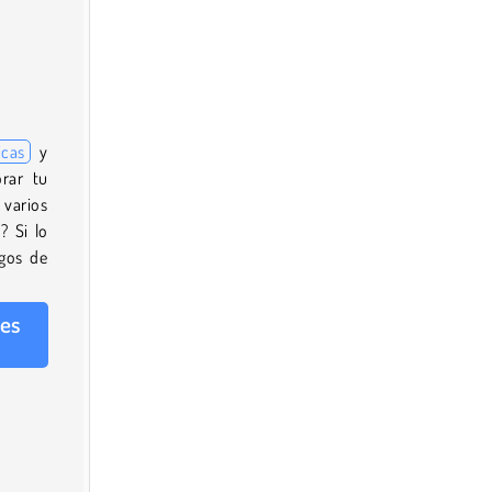
icas
y
rar tu
 varios
? Si lo
egos de
les