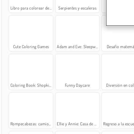
Libro para colorear de animales
Serpientes y escaleras
Escape fruta
Cute Coloring Games
Adam and Eve: Sleepwalker
Desafío matemá
Coloring Book: Shopkins
Funny Daycare
Diversión en co
Rompecabezas: camiones animados
Ellie y Annie: Casa de muñecas
Regreso a la escuela: osos para