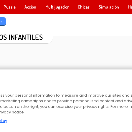
Puzzle
Acción
Multijugador
Chicas
Simulación
H
es
OS INFANTILES
s your personal information to measure and improve our sites and s
r marketing campaigns and to provide personalised content and adver
tive
Kids Jigsaw Puzzles: Zoo Fun
Coloreando animales de zoológico
Hola, chicos: colorear
he button on the right, you can exercise your privacy rights. For more 
rivacy notice
licy