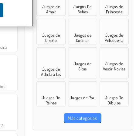
Juegos de
Juegos De
Juegos de
nch
Amor
Bebés
Princesas
Juegos de
Juegos de
Juegos de
Diseño
Cocinar
Peluquería
ical
Juegos de
Juegos de
Citas
Vestir Novias
Juegos de
Adicta a las
compras
oli
Juegos De
Juegos de Pou
Juegos De
Reinas
Dibujos
Más categorías
t 2