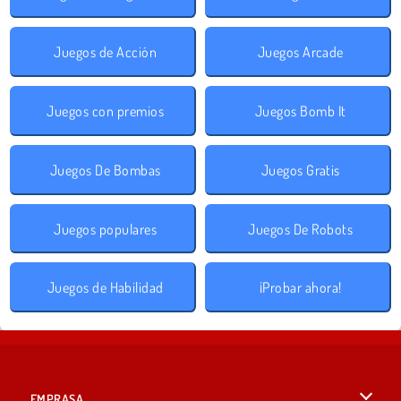
Juegos de Acción
Juegos Arcade
Juegos con premios
Juegos Bomb It
Juegos De Bombas
Juegos Gratis
Juegos populares
Juegos De Robots
Juegos de Habilidad
¡Probar ahora!
EMPRASA