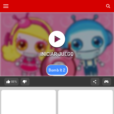
Bomb It 2
88%