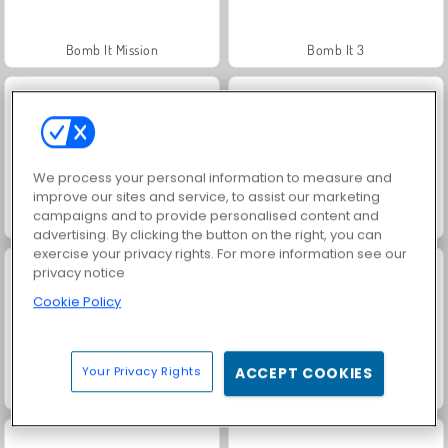
Bomb It Mission
Bomb It 3
We process your personal information to measure and
improve our sites and service, to assist our marketing
campaigns and to provide personalised content and
Fireboy and Watergirl: The Forest Temple
Merge Smith
advertising. By clicking the button on the right, you can
exercise your privacy rights. For more information see our
privacy notice
Cookie Policy
Your Privacy Rights
ACCEPT COOKIES
Hexa Sort Trick or Treat
Prison Escape Online