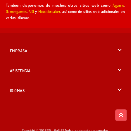
También disponemos de muchos otros sitios web como
Agame
,
Gamesgames
,
A10
y
Mousebreaker
, así como de sitios web adicionales en
varios idiomas.
EMPRASA
Condiciones de uso
ASISTENCIA
Política de Privacidad
Ayuda
IDIOMAS
Cookies
English
Consentimiento de cookies
British English
Copyright © 2026 SPIL GAMES Todos los derechos reservados.