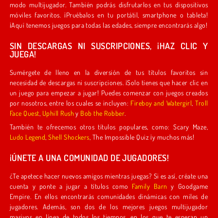
modo multijugador. También podrás disfrutarlos en tus dispositivos
móviles favoritos. ¡Pruébalos en tu portátil, smartphone o tableta!
¡Aquí tenemos juegos para todas las edades, siempre encontrarás algo!
SIN DESCARGAS NI SUSCRIPCIONES, ¡HAZ CLIC Y
JUEGA!
Sumérgete de lleno en la diversión de tus títulos favoritos sin
necesidad de descargas ni suscripciones. ¡Solo tienes que hacer clic en
un juego para empezar a jugar! Puedes comenzar con juegos creados
por nosotros, entre los cuales se incluyen:
Fireboy and Watergirl
,
Troll
Face Quest
,
Uphill Rush
y
Bob the Robber
.
También te ofrecemos otros títulos populares, como: Scary Maze,
Ludo Legend
,
Shell Shockers
, The Impossible Quiz ¡y muchos más!
¡ÚNETE A UNA COMUNIDAD DE JUGADORES!
¿Te apetece hacer nuevos amigos mientras juegas? Si es así, créate una
cuenta y ponte a jugar a títulos como
Family Barn
y Goodgame
Empire. En ellos encontrarás comunidades dinámicas con miles de
jugadores. Además, son dos de los mejores juegos multijugador
masivos en línea de todos los tiempos, en los que te esperan un