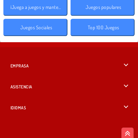
¡Juega a juegos y mantente a salvo!
Juegos populares
Juegos Sociales
Top 100 Juegos
EMPRASA
Condiciones de uso
ASISTENCIA
Política de Privacidad
Ayuda
IDIOMAS
Cookies
English
Consentimiento de cookies