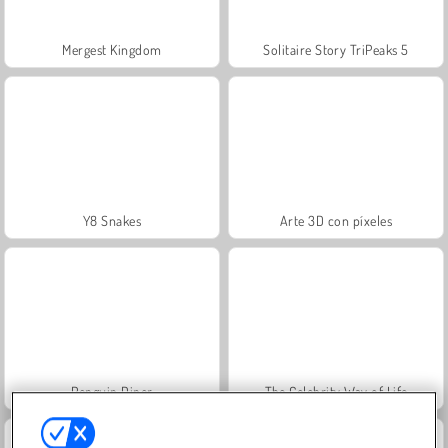
Mergest Kingdom
Solitaire Story TriPeaks 5
Y8 Snakes
Arte 3D con píxeles
Penguin Diner
The Celebrity Way of Life