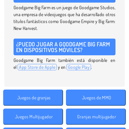
Goodgame Big Farm es un juego de Goodgame Studios,
una empresa de videojuegos que ha desarrollado otros
títulos fantásticos como Goodgame Empire y Big Farm:
New Harvest.
¿PUEDO JUGAR A GOODGAME BIG FARM
EN DISPOSITIVOS MÓVILES?
Goodgame Big Farm también está disponible en
el
App Store de Apple
y en
Google Play
.
Juegos de granjas
Juegos de MMO
Juegos Multijugador
Granjas multijugador