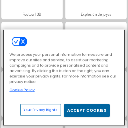
Football 3D
Explosión de joyas
We process your personal information to measure and
improve our sites and service, to assist our marketing
Dominó deluxe
Tesoros del Mar Místico
campaigns and to provide personalised content and
advertising. By clicking the button on the right, you can
exercise your privacy rights. For more information see our
privacy notice
Cookie Policy
Your Privacy Rights
ACCEPT COOKIES
1001 Arabian Nights
Pool: billar de 8 bolas