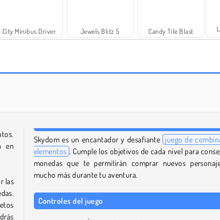
L
City Minibus Driver
Jewels Blitz 5
Candy Tile Blast
Heroes of Match 3
Mahjong Sweet Connection
ntos.
Skydom es un encantador y desafiante
juego de combin
a en
elementos
. Cumple los objetivos de cada nivel para conse
monedas que te permitirán comprar nuevos personaj
mucho más durante tu aventura.
r las
das.
Controles del juego
retos
drás