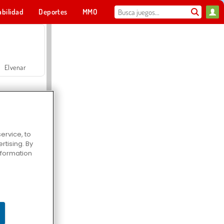
abilidad
Deportes
MMO
Para ti
Elvenar
ervice, to
tising. By
Hospital Surgeon Doctor Game
information