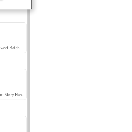
Offroad Crash Climber 4X4
Sweet Match
Safari Story Mahjong