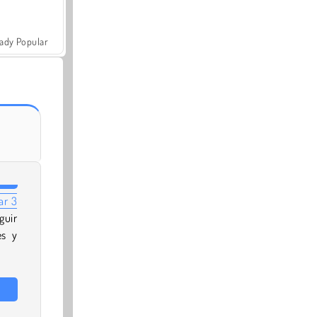
ady Popular
ar 3
guir
es y