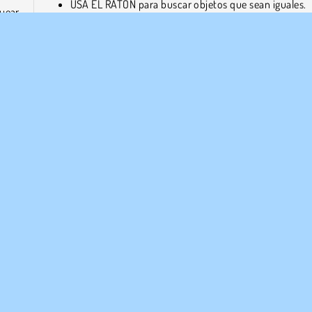
USA EL RATÓN para buscar objetos que sean iguales.
uear
CLIC IZQUIERDO para combinarlos y eliminarlos d
pantalla.
rueba
Sobre los desarrolladores
Skydom es obra de The Pew Pew.
mantente a salvo!
Popular
Puzzle
1 jugador
¡Probar a
RASA
ASISTENCIA
diciones de uso
Cookies
Ayuda
ica de Privacidad
Consentimiento de cookies