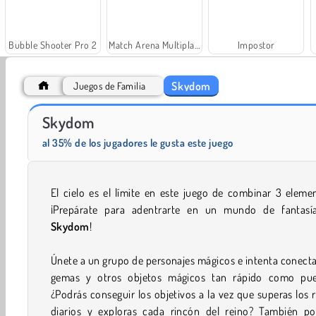
Bubble Shooter Pro 2
Match Arena Multiplayer
Impostor
Skydom
Juegos de Familia
Skydom
Mahjong con dulce
Sugar Heroes
al 35% de los jugadores le gusta este juego
El cielo es el límite en este juego de combinar 3 eleme
¡Prepárate para adentrarte en un mundo de fantasí
Skydom
!
Únete a un grupo de personajes mágicos e intenta conecta
gemas y otros objetos mágicos tan rápido como pue
¿Podrás conseguir los objetivos a la vez que superas los 
diarios y exploras cada rincón del reino? También po