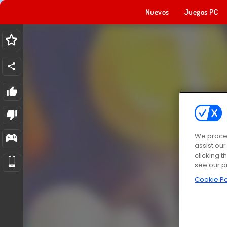
Nuevos
Juegos PC
We proces
assist ou
clicking t
see our p
Cookie Po