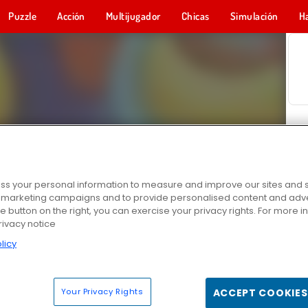
Puzzle
Acción
Multijugador
Chicas
Simulación
H
s your personal information to measure and improve our sites and s
r marketing campaigns and to provide personalised content and adver
he button on the right, you can exercise your privacy rights. For more 
rivacy notice
licy
Your Privacy Rights
ACCEPT COOKIES