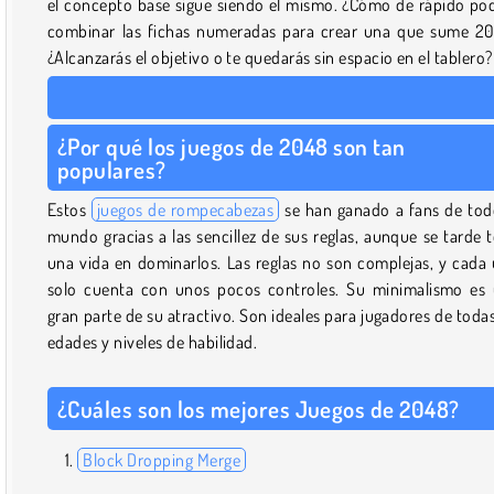
el concepto base sigue siendo el mismo. ¿Cómo de rápido po
combinar las fichas numeradas para crear una que sume 2
¿Alcanzarás el objetivo o te quedarás sin espacio en el tablero?
¿Por qué los juegos de 2048 son tan
populares?
Estos
juegos de rompecabezas
se han ganado a fans de tod
mundo gracias a las sencillez de sus reglas, aunque se tarde 
una vida en dominarlos. Las reglas no son complejas, y cada
solo cuenta con unos pocos controles. Su minimalismo es
gran parte de su atractivo. Son ideales para jugadores de todas
edades y niveles de habilidad.
¿Cuáles son los mejores Juegos de 2048?
Block Dropping Merge