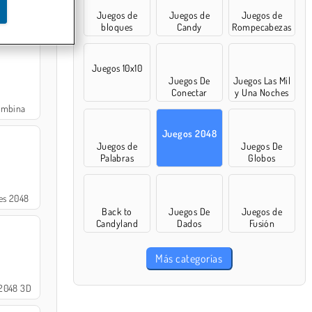
Juegos de
Juegos de
Juegos de
48
bloques
Candy
Rompecabezas
Juegos 10x10
Juegos De
Juegos Las Mil
Conectar
y Una Noches
ombina
Juegos 2048
Juegos de
Juegos De
Palabras
Globos
es 2048
Back to
Juegos De
Juegos de
Candyland
Dados
Fusión
Más categorías
2048 3D