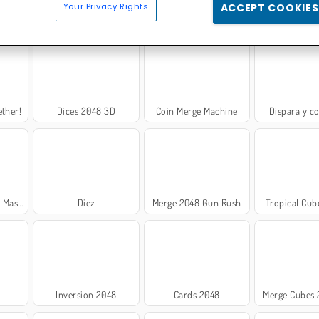
Your Privacy Rights
ACCEPT COOKIES
rge
2048 Legend
Números inteligentes: 2048
Twenty
ether!
Dices 2048 3D
Coin Merge Machine
Dispara y c
r Game
Diez
Merge 2048 Gun Rush
Tropical Cub
Inversion 2048
Cards 2048
Merge Cubes 