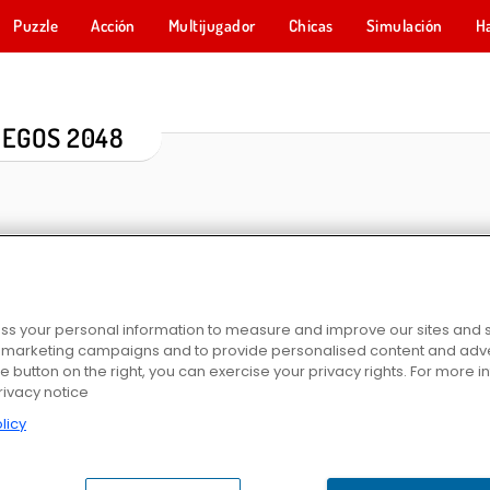
Puzzle
Acción
Multijugador
Chicas
Simulación
H
EGOS 2048
s your personal information to measure and improve our sites and s
r marketing campaigns and to provide personalised content and adver
he button on the right, you can exercise your privacy rights. For more 
048
Reach 2048
Unicornio 2048
Fusión 2
rivacy notice
licy