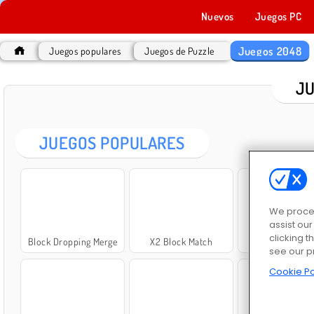
Nuevos
Juegos PC
Juegos 2048
Juegos populares
Juegos de Puzzle
JU
JUEGOS POPULARES
We proces
assist ou
clicking t
Block Dropping Merge
X2 Block Match
Funny Cubes 2
see our p
Cookie Po