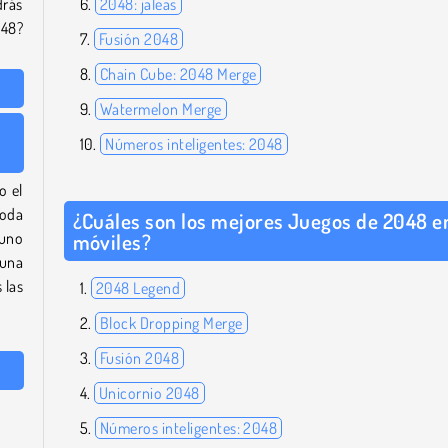
drás
2048: jaleas
048?
Fusión 2048
Chain Cube: 2048 Merge
Watermelon Merge
Números inteligentes: 2048
o el
toda
¿Cuáles son los mejores Juegos de 2048 e
 uno
móviles?
 una
 las
2048 Legend
Block Dropping Merge
Fusión 2048
Unicornio 2048
Números inteligentes: 2048