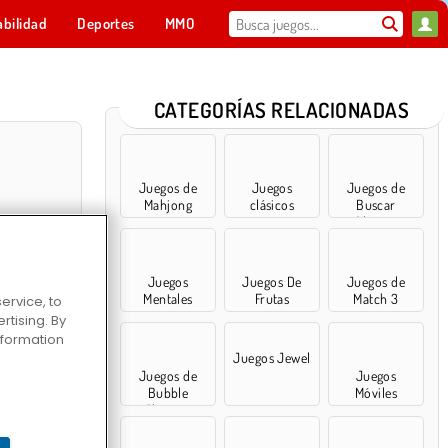
abilidad
Deportes
MMO
Para ti
CATEGORÍAS RELACIONADAS
Juegos de
Juegos
Juegos de
Mahjong
clásicos
Buscar
Objetos
Juegos
Juegos De
Juegos de
Mentales
Frutas
Match 3
ervice, to
tising. By
information
048
Juegos Jewel
Juegos de
Juegos
Bubble
Móviles
Shooter