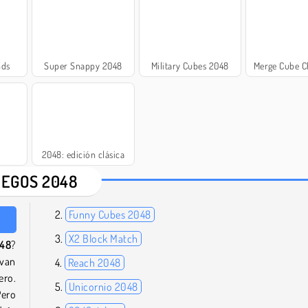
nds
Super Snappy 2048
Military Cubes 2048
Merge Cube C
2048: edición clásica
EGOS 2048
Funny Cubes 2048
X2 Block Match
48
?
evan
Reach 2048
ero.
Unicornio 2048
Pero