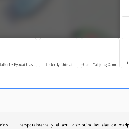
L
Butterfly Kyodai Classic
Butterfly Shimai
Grand Mahjong Connect
Agar.io
Arte 3D con píxeles
ecido
temporalmente y el azul distribuirá las alas de mari