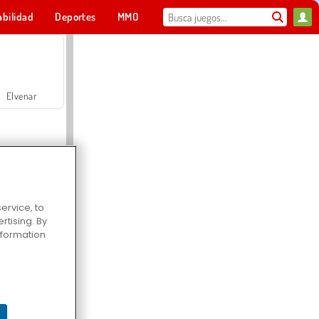
abilidad
Deportes
MMO
Para ti
Elvenar
ervice, to
tising. By
Hospital Surgeon Doctor Game
information