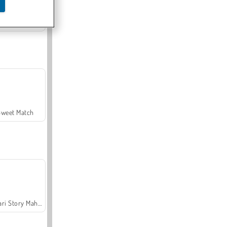
Offroad Crash Climber 4X4
Sweet Match
Safari Story Mahjong