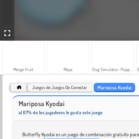
Merge Fruit
Maya
Dog Simulator: Puppy Craft
Mariposa Kyodai
Juegos de Juegos De Conectar
Mariposa Kyodai
Rummy World
Solitaire Social
al 67% de los jugadores le gusta este juego
Butterfly Kyodai es un juego de combinación gratuito par