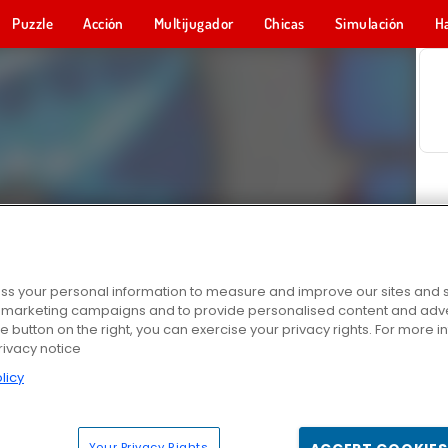
Puzzle
Acción
Multijugador
Chicas
Simulación
H
s your personal information to measure and improve our sites and s
r marketing campaigns and to provide personalised content and adver
he button on the right, you can exercise your privacy rights. For more 
rivacy notice
licy
Your Privacy Rights