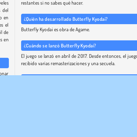
veles
restantes si no sabes qué hacer.
s del
o en
¿Quién ha desarrollado Butterfly Kyodai?
s el
Butterfly Kyodai es obra de Agame.
il de
ás en
¿Cuándo se lanzó Butterfly Kyodai?
El juego se lanzó en abril de 2017. Desde entonces, el jueg
recibido varias remasterizaciones y una secuela.
ionar
Juega a juegos parecidos a Butterfly Kyodai
las.
edes
Tenemos más juegos de combinación de mariposa y o
e 90
rompecabezas de combinación de fichas disponible
nivel
nuestro sitio web. Echa un vistazo a
Butterfly Shima
o de
consulta la lista entera de juegos en nuestra página de
ju
de combinación
.
erior