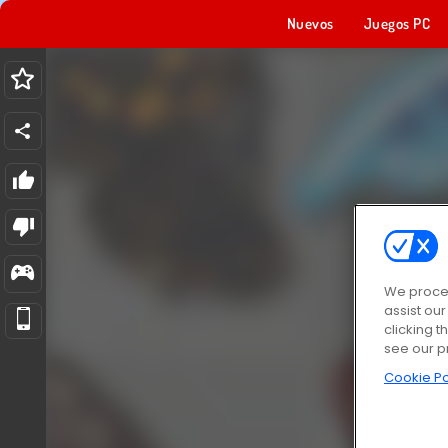
Nuevos
Juegos PC
We proces
assist ou
clicking t
see our p
Cookie Po