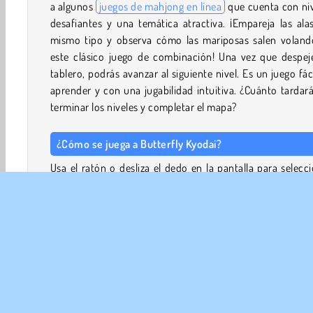
a algunos
juegos de mahjong en línea
que cuenta con ni
desafiantes y una temática atractiva. ¡Empareja las ala
mismo tipo y observa cómo las mariposas salen voland
este clásico juego de combinación! Una vez que despeje
tablero, podrás avanzar al siguiente nivel. Es un juego fác
aprender y con una jugabilidad intuitiva. ¿Cuánto tardar
terminar los niveles y completar el mapa?
¿Cómo se juega a Butterfly Kyodai?
Usa el ratón o desliza el dedo en la pantalla para selecc
dos fichas de alas de mariposa iguales para combinar
Puedes unir dos alas si son adyacentes. También las pu
conectar con una línea que no haga más de dos curvas d
grados. ¡No pierdas de vista el cronómetro y termina el 
antes de que se agote el tiempo! Recuperarás un poc
tiempo por cada combinación correcta que hagas.
Puedes usar los potenciadores especiales en la parte sup