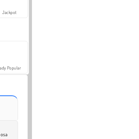
Jackpot
ady Popular
posa