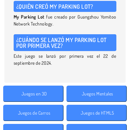
¿QUIÉN CREÓ MY PARKING LOT?
My Parking
Lot
fue creado por Guangzhou Yomitoo
Network Technology.
¿CUÁNDO SE LANZÓ MY PARKING LOT
POR PRIMERA VEZ?
Este juego se lanzó por primera vez el 22 de
septiembre de 2024.
Juegos en 3D
Juegos Mentales
Juegos de Carros
Juegos de HTML5