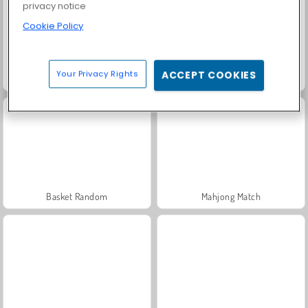
privacy notice
Cookie Policy
Your Privacy Rights
ACCEPT COOKIES
Caracol Bob
Solitario FRVR
Basket Random
Mahjong Match