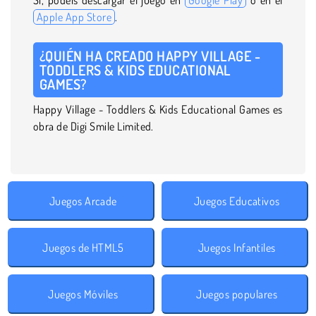
Apple App Store
.
¿QUIÉN HA CREADO HAPPY VILLAGE -
TODDLERS & KIDS EDUCATIONAL
GAMES?
Happy Village - Toddlers & Kids Educational Games es
obra de Digi Smile Limited.
Juegos Arcade
Juegos Educativos
Juegos de HTML5
Juegos Infantiles
Juegos Móviles
Juegos populares