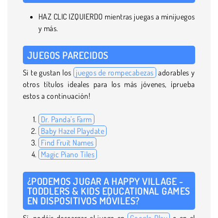
HAZ CLIC IZQUIERDO mientras juegas a minijuegos
y más.
JUEGOS PARECIDOS
Si te gustan los
juegos de rompecabezas
adorables y
otros títulos ideales para los más jóvenes, ¡prueba
estos a continuación!
Dr. Panda's Farm
Baby Hazel Playdate
Find Fruit Names
Magic Piano Tiles
¿PODEMOS JUGAR A HAPPY VILLAGE -
TODDLERS & KIDS EDUCATIONAL GAMES
EN DISPOSITIVOS MÓVILES?
Sí, podéis descargar el juego en
Google Play
o en el