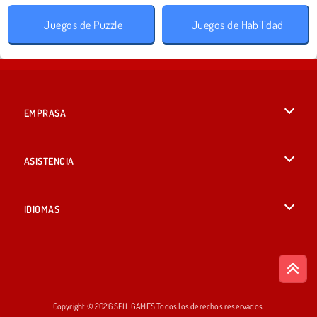
Juegos de Puzzle
Juegos de Habilidad
EMPRASA
Condiciones de uso
ASISTENCIA
Política de Privacidad
Ayuda
IDIOMAS
Cookies
British English
Consentimiento de cookies
Deutsch
Copyright © 2026 SPIL GAMES Todos los derechos reservados.