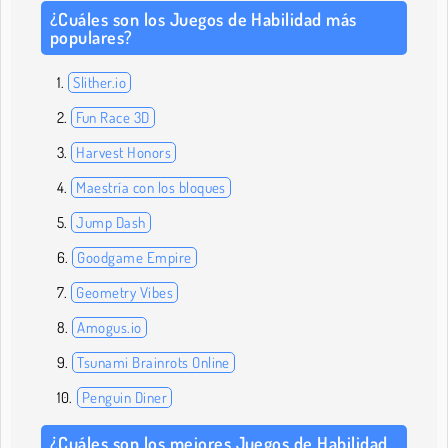
¿Cuáles son los Juegos de Habilidad más
populares?
Slither.io
Fun Race 3D
Harvest Honors
Maestría con los bloques
Jump Dash
Goodgame Empire
Geometry Vibes
Amogus.io
Tsunami Brainrots Online
Penguin Diner
¿Cuáles son los mejores Juegos de Habilidad