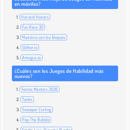
en móviles?
Harvest Honors
Fun Race 3D
Maestría con los bloques
Slither.io
Amogus.io
¿Cuáles son los Juegos de Habilidad más
nuevos?
Tennis Masters 2026
Tanks
Sweeper Curling
Pop The Bubble
Single Line: Drawing Puzzle