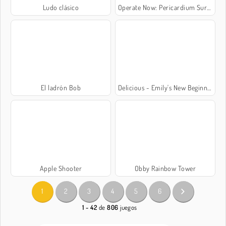
Ludo clásico
Operate Now: Pericardium Surgery
El ladrón Bob
Delicious - Emily's New Beginning
Apple Shooter
Obby Rainbow Tower
1
2
3
4
5
6
1 - 42
de
806
juegos