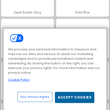
Jewel Garden Story
Gold Mine
We process your personal information to measure and
improve our sites and service, to assist our marketing
Temple Jewels
1001 Arabian Nights
campaigns and to provide personalised content and
advertising. By clicking the button on the right, you can
exercise your privacy rights. For more information see our
privacy notice
Cookie Policy
Grand Mahjong Connect
Juice Merge
Your Privacy Rights
ACCEPT COOKIES