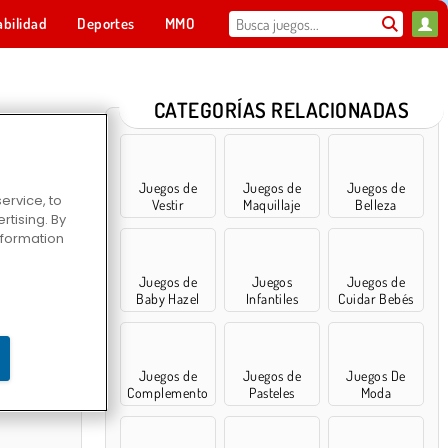
abilidad
Deportes
MMO
Para ti
CATEGORÍAS RELACIONADAS
Juegos de
Juegos de
Juegos de
ervice, to
Vestir
Maquillaje
Belleza
tising. By
information
Juegos de
Juegos
Juegos de
Baby Hazel
Infantiles
Cuidar Bebés
ara ponis
Juegos de
Juegos de
Juegos De
Complemento
Pasteles
Moda
s