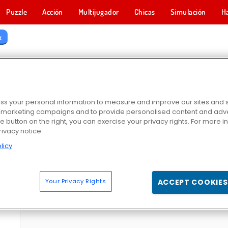
Puzzle
Acción
Multijugador
Chicas
Simulación
H
x
GOS DE RELAX
s your personal information to measure and improve our sites and s
r marketing campaigns and to provide personalised content and adver
he button on the right, you can exercise your privacy rights. For more 
rivacy notice
licy
ng
Papi: un día en el spa
Spa para uñas de Ice Queen
Salón de belleza p
Your Privacy Rights
ACCEPT COOKIES