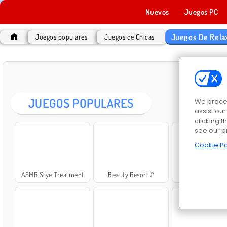
Nuevos
Juegos PC
Juegos De Rela
Juegos populares
Juegos de Chicas
JUE
JUEGOS POPULARES
We proces
assist ou
clicking t
see our p
Cookie Po
ASMR Stye Treatment
Beauty Resort 2
ASMR Cleani