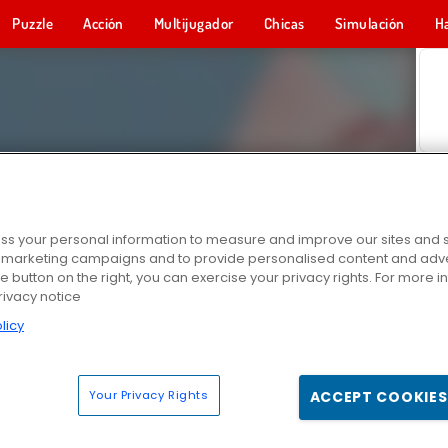
Puzzle
Acción
Multijugador
Chicas
Simulación
H
s your personal information to measure and improve our sites and s
r marketing campaigns and to provide personalised content and adver
he button on the right, you can exercise your privacy rights. For more 
rivacy notice
licy
Your Privacy Rights
ACCEPT COOKIES