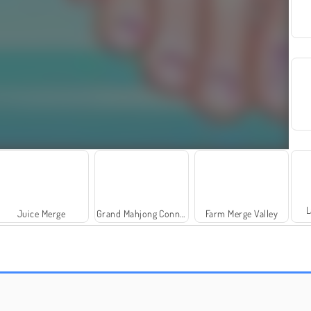
L
Juice Merge
Grand Mahjong Connect
Farm Merge Valley
Salón de belleza para ponis
Papi: un día en el spa