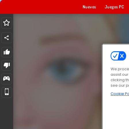
Nuevos
Juegos PC
We proces
assist ou
clicking t
see our p
Cookie Po