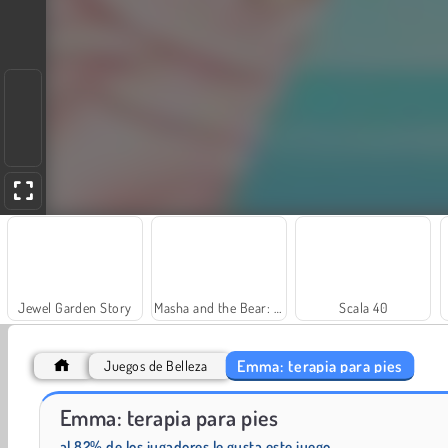
Jewel Garden Story
Masha and the Bear: Meadows
Scala 40
Emma: terapia para pies
Juegos de Belleza
Emma: terapia para pies
Royal Story
¡Vamos a pescar!
al 82% de los jugadores le gusta este juego