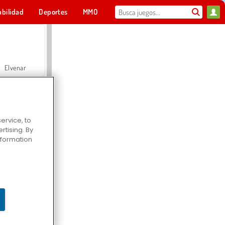
abilidad
Deportes
MMO
Para ti
Elvenar
ervice, to
tising. By
Hospital Surgeon Doctor Game
information
Offroad Crash Climber 4X4