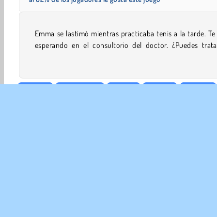
Emma se lastimó mientras practicaba tenis a la tarde. Te
heridas para que se sienta mejor en este adorable jue
esperando en el consultorio del doctor. ¿Puedes trata
Belleza
Decoración
Chicas
Diseño
Móviles
EMP
Con
Polít