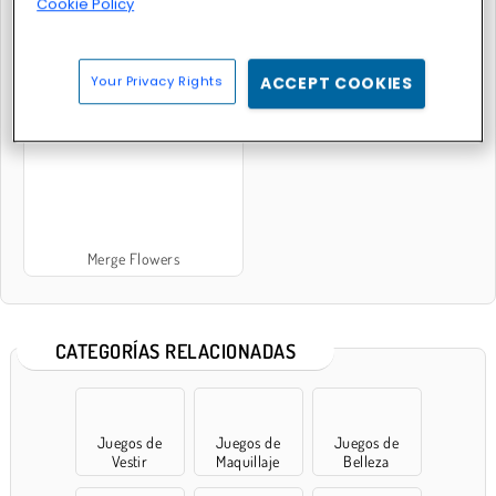
Cookie Policy
Your Privacy Rights
ACCEPT COOKIES
Mahjong floral
Baby Hazel: Chica floral
Merge Flowers
CATEGORÍAS RELACIONADAS
Juegos de
Juegos de
Juegos de
Vestir
Maquillaje
Belleza