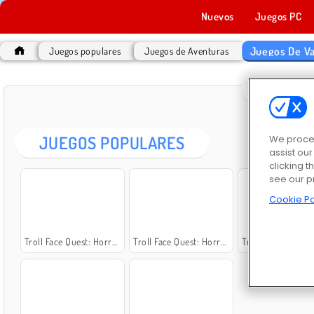
Nuevos
Juegos PC
Juegos De V
Juegos populares
Juegos de Aventuras
JUEGO
JUEGOS POPULARES
We proces
assist ou
clicking t
see our p
Cookie Po
Troll Face Quest: Horror 2
Troll Face Quest: Horror
Troll Face Quest: Hor