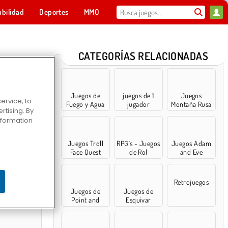
abilidad
Deportes
MMO
Para ti
CATEGORÍAS RELACIONADAS
Juegos de
juegos de 1
Juegos
ervice, to
Fuego y Agua
jugador
Montaña Rusa
tising. By
information
Juegos Troll
RPG´s - Juegos
Juegos Adam
Face Quest
de Rol
and Eve
rank
Retrojuegos
Juegos de
Juegos de
Point and
Esquivar
Click