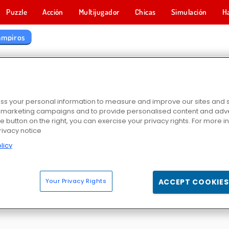
Puzzle
Acción
Multijugador
Chicas
Simulación
H
ampiros
S DE VAMPIROS
s your personal information to measure and improve our sites and s
r marketing campaigns and to provide personalised content and adver
he button on the right, you can exercise your privacy rights. For more 
rivacy notice
licy
ror 3
Twilight Solitaire TriPeaks
Find the Vampire
Drac & F
Your Privacy Rights
ACCEPT COOKIES