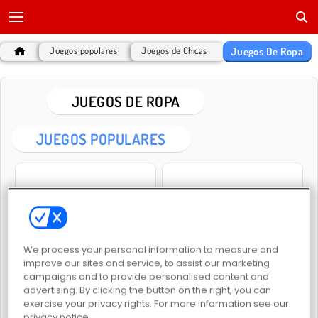
Juegos De Ropa
Juegos populares
Juegos de Chicas
JUEGOS DE ROPA
JUEGOS POPULARES
We process your personal information to measure and
Vestidos de fiesta para Dolly
Fashion Battle
improve our sites and service, to assist our marketing
campaigns and to provide personalised content and
advertising. By clicking the button on the right, you can
exercise your privacy rights. For more information see our
privacy notice