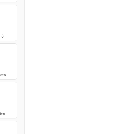
 8
aven
ico