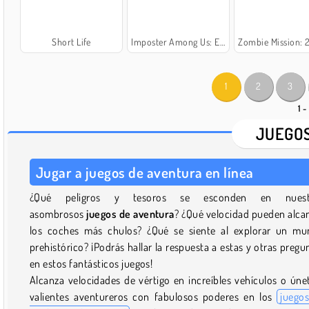
Short Life
Imposter Among Us: Escape From Prison
Zombie Mission: 2 P
1
2
3
1 -
JUEGOS
Jugar a juegos de aventura en línea
¿Qué peligros y tesoros se esconden en nuest
asombrosos
juegos de aventura
? ¿Qué velocidad pueden alca
los coches más chulos? ¿Qué se siente al explorar un m
prehistórico? ¡Podrás hallar la respuesta a estas y otras pregu
en estos fantásticos juegos!
Alcanza velocidades de vértigo en increíbles vehículos o úne
valientes aventureros con fabulosos poderes en los
juego