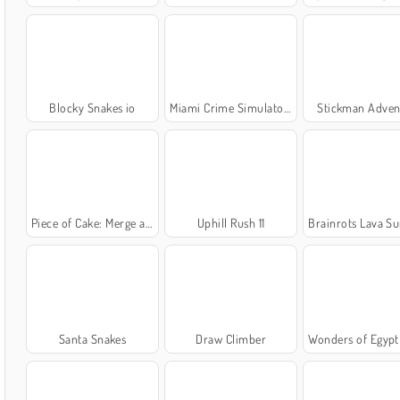
Blocky Snakes io
Miami Crime Simulator 3D
Stickman Adven
Piece of Cake: Merge and Bake
Uphill Rush 11
Brainrots Lava Survive O
Santa Snakes
Draw Climber
Wonders of Egypt 