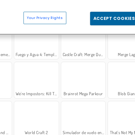
Your Privacy Rights
ACCEPT COOKIES
mentos
Fuego y Agua 4: Templo de Cristal
Castle Craft: Merge Quest
Merge La
We're Impostors: Kill Together
Brainrot Mega Parkour
Blob Gian
Story
World Craft 2
Simulador de vuelo en Boeing
That's Not My