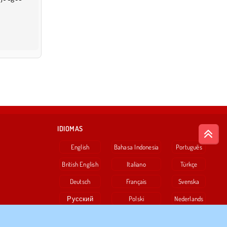
IDIOMAS
English
Bahasa Indonesia
Português
British English
Italiano
Türkçe
Deutsch
Français
Svenska
Русский
Polski
Nederlands