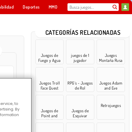
abilidad
Deportes
MMO
Para ti
CATEGORÍAS RELACIONADAS
Juegos de
juegos de 1
Juegos
Fuego y Agua
jugador
Montaña Rusa
Juegos Troll
RPG´s - Juegos
Juegos Adam
Face Quest
de Rol
and Eve
its
ervice, to
Retrojuegos
tising. By
Juegos de
Juegos de
information
Point and
Esquivar
 Aliens
Click