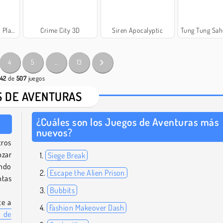
layer
Crime City 3D
Siren Apocalyptic
Tung Tung Sahur: Obb
4
5
…
13
 42
de
507
juegos
 DE AVENTURAS
¿Cuáles son los Juegos de Aventuras más
nuevos?
ros
nzar
Siege Break
undo
Escape the Alien Prison
ntas
Bubbits
te a
Fashion Makeover Dash
s de