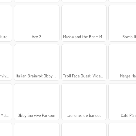
ture
Vex 3
Masha and the Bear: Meadows
Bomb It
nline
Italian Brainrot Obby Parkour
Troll Face Quest: Video Memes and TV Shows: Part 1
Merge H
Match
Obby Survive Parkour
Ladrones de bancos
Café Pán