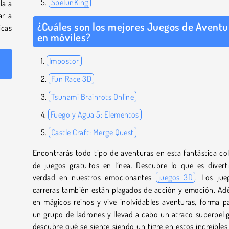
SpelunKing
la a
ar a
¿Cuáles son los mejores Juegos de Aventu
icas
en móviles?
Impostor
Fun Race 3D
Tsunami Brainrots Online
Fuego y Agua 5: Elementos
Castle Craft: Merge Quest
Encontrarás todo tipo de aventuras en esta fantástica co
de juegos gratuitos en línea. Descubre lo que es divert
verdad en nuestros emocionantes
juegos 3D
. Los jue
carreras también están plagados de acción y emoción. Ad
en mágicos reinos y vive inolvidables aventuras, forma p
un grupo de ladrones y llevad a cabo un atraco superpeli
descubre qué se siente siendo un tigre en estos increíbles