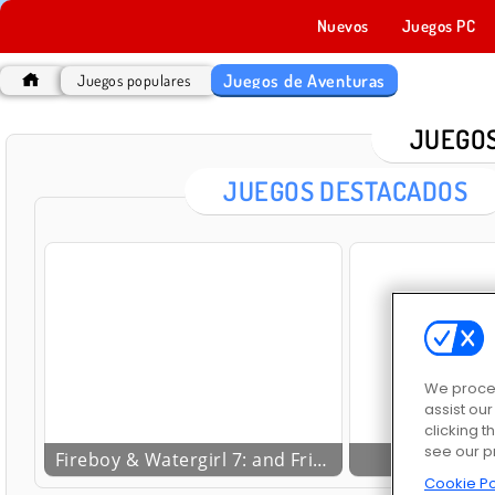
Nuevos
Juegos PC
Juegos de Aventuras
Juegos populares
JUEGOS
JUEGOS DESTACADOS
We proces
assist ou
clicking t
see our p
Fireboy & Watergirl 7: and Friends
Imp
Cookie Po