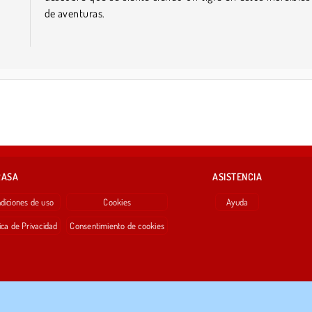
de aventuras.
RASA
ASISTENCIA
diciones de uso
Cookies
Ayuda
ica de Privacidad
Consentimiento de cookies
Copyright © 2026 SPIL GAMES Todos los derechos reservados.