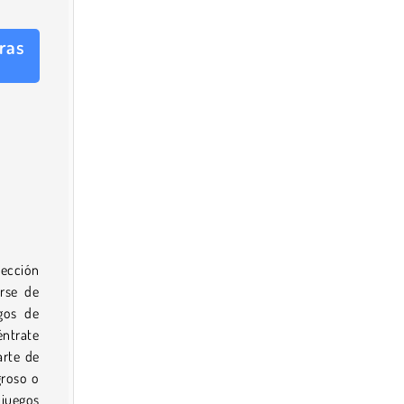
ras
lección
irse de
gos de
éntrate
arte de
groso o
 juegos