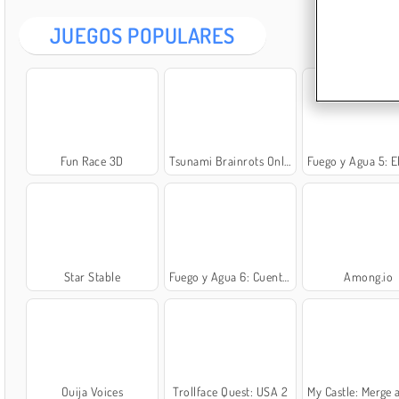
JUEGOS POPULARES
Fun Race 3D
Tsunami Brainrots Online
Fuego y Agua 5: Ele
Star Stable
Fuego y Agua 6: Cuento de hadas
Among.io
Ouija Voices
Trollface Quest: USA 2
My Castle: Merge and 