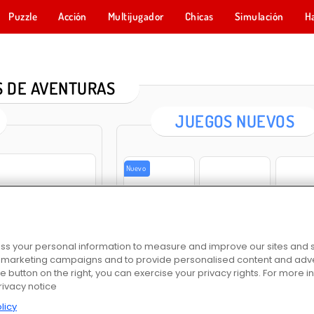
Puzzle
Acción
Multijugador
Chicas
Simulación
H
 DE AVENTURAS
JUEGOS NUEVOS
Nuevo
Siege Break
Escape the Alien Prison
Bubb
s your personal information to measure and improve our sites and s
r marketing campaigns and to provide personalised content and adver
he button on the right, you can exercise your privacy rights. For more 
Fashion Makeover Dash
SpelunKing
Dogs vs
rivacy notice
ostor
licy