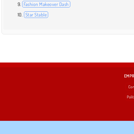
Fashion Makeover Dash
Star Stable
EMP
Con
Polít