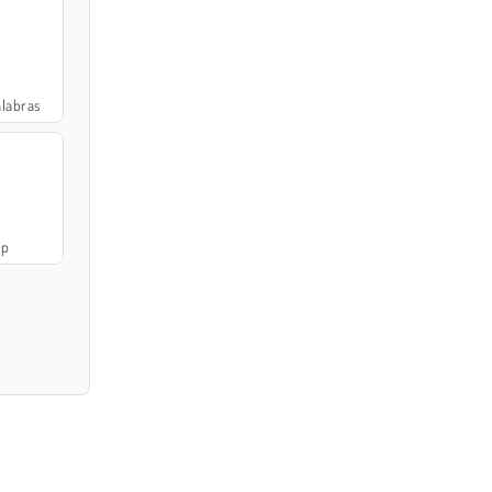
labras
Up