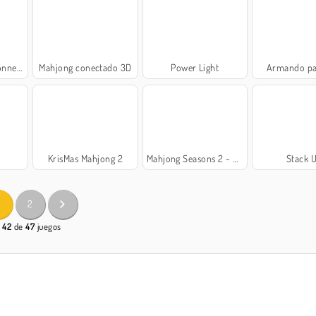
nnect
Mahjong conectado 3D
Power Light
Armando pa
p
KrisMas Mahjong 2
Mahjong Seasons 2 - Autumn and Winter
Stack 
2
- 42
de
47
juegos