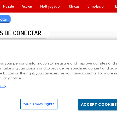
Puzzle
Acción
Multijugador
Chicas
Simulación
H
ctar
S DE CONECTAR
s your personal information to measure and improve our sites and s
r marketing campaigns and to provide personalised content and adver
he button on the right, you can exercise your privacy rights. For more 
rivacy notice
licy
 3
Pet Connect
Uniendo mascotas: Clásico
Dream Christmas Lin
Your Privacy Rights
ACCEPT COOKIES