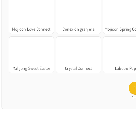
Mojicon Love Connect
Conexión granjera
Mojicon Spring Co
Mahjong Sweet Easter
Crystal Connect
Labubu Po
1
1 