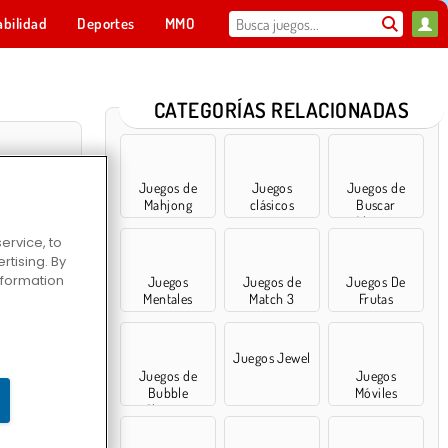
abilidad
Deportes
MMO
Para ti
CATEGORÍAS RELACIONADAS
Juegos de
Juegos
Juegos de
Mahjong
clásicos
Buscar
Objetos
ervice, to
tising. By
information
Juegos
Juegos de
Juegos De
Mentales
Match 3
Frutas
k: Classic
Juegos Jewel
Juegos de
Juegos
Bubble
Móviles
Shooter