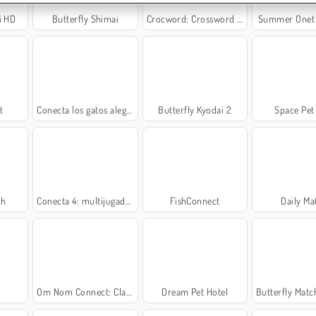
i HD
Butterfly Shimai
Crocword: Crossword Puzzle Game
Summer Onet
t
Conecta los gatos alegres
Butterfly Kyodai 2
Space Pet
ch
Conecta 4: multijugador
FishConnect
Daily Ma
Om Nom Connect: Classic
Dream Pet Hotel
Butterfly Matc