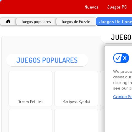
Nuevos
Juegos PC
Juegos De Cone
Juegos populares
Juegos de Puzzle
JUEGO
JUEGOS POPULARES
We proces
assist ou
clicking t
see our p
Cookie Po
Dream Pet Link
Mariposa Kyodai
Fruit Connect