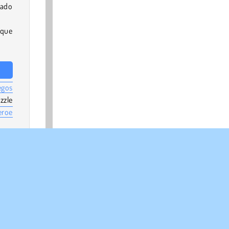
dado
 que
egos
zzle
eroe
048
,
s de