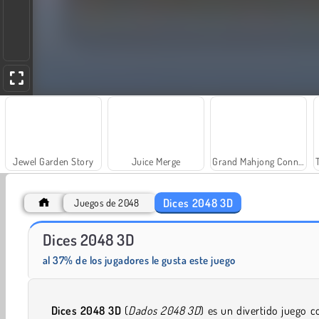
Jewel Garden Story
Juice Merge
Grand Mahjong Connect
Dices 2048 3D
Juegos de 2048
Dices 2048 3D
Scala 40
Solitaire Social
al 37% de los jugadores le gusta este juego
Dices 2048 3D
(
Dados 2048 3D
) es un divertido juego c