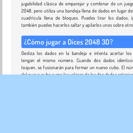
jugabilidad clásica de emparejar y combinar de un jueg
2048, pero utiliza una bandeja llena de dados en lugar d
cuadrícula llena de bloques. Puedes tirar los dados, ¡
también puedes hacerlos saltar y apilarlos unos sobre otro
¿Cómo jugar a Dices 2048 3D?
Desliza los dados en la bandeja e intenta acertar los
tengan el mismo número. Cuando dos dados idéntico
toquen, se fusionarán para formar un nuevo cubo. El nú
del nuevo cubo suma los valores de los dos dados anterior
Los dados pueden moverse libremente por la bandej
también rebotarán cuando se fusionen o choquen contr
obstáculo. De este modo, los dados también pueden ac
apilados unos sobre otros.
Dados 2048 3D también contiene algunos potenciador
obstáculos innovadores que aparecerán en el transcurso