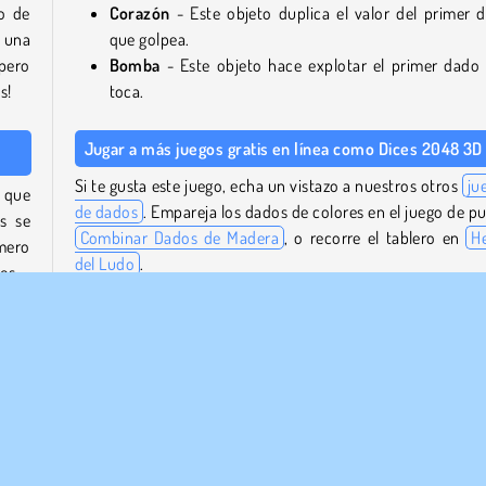
o de
Corazón
- Este objeto duplica el valor del primer 
e una
que golpea.
pero
Bomba
- Este objeto hace explotar el primer dado
s!
toca.
Jugar a más juegos gratis en línea como Dices 2048 3D
Si te gusta este juego, echa un vistazo a nuestros otros
ju
 que
de dados
. Empareja los dados de colores en el juego de pu
s se
Combinar Dados de Madera
, o recorre el tablero en
H
mero
del Ludo
.
es.
O echa un vistazo a nuestra
colección de juegos de 2
a, y
donde podrás jugar a muchos otros desafiantes juego
a un
bloques deslizantes, como
Train 2048
del mismo estudio.
abar
¿Quién creó Dices 2048 3D?
es y
Dados 2048 3D
fue creado por Famobi.
 del