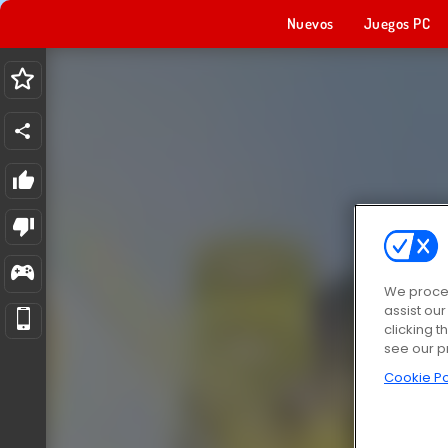
Nuevos
Juegos PC
We proces
assist ou
clicking t
see our p
Cookie Po