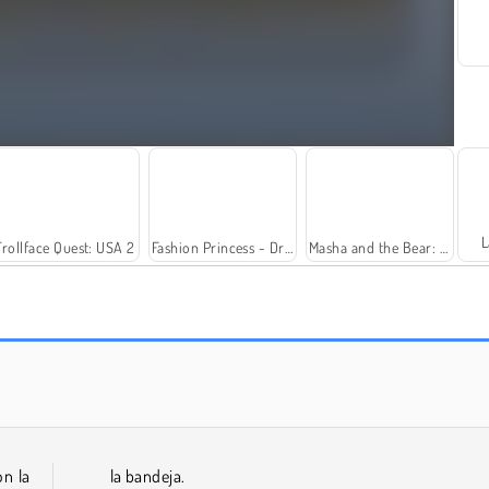
L
Trollface Quest: USA 2
Fashion Princess - Dress Up for Girls
Masha and the Bear: Meadows
Farm Merge Valley
Rummy World
on la
la bandeja.