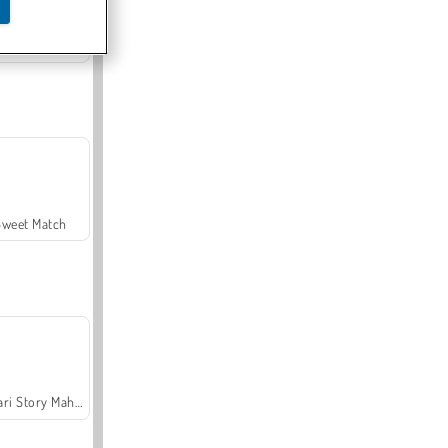
Offroad Crash Climber 4X4
Sweet Match
Safari Story Mahjong