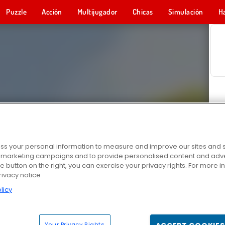
Puzzle
Acción
Multijugador
Chicas
Simulación
H
s your personal information to measure and improve our sites and s
r marketing campaigns and to provide personalised content and adver
he button on the right, you can exercise your privacy rights. For more 
rivacy notice
licy
Your Privacy Rights