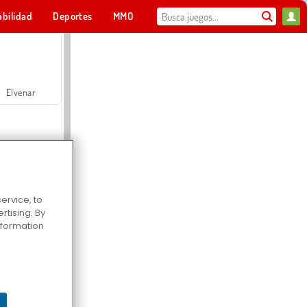
abilidad
Deportes
MMO
Para ti
Elvenar
ervice, to
tising. By
Hospital Surgeon Doctor Game
information