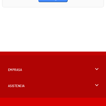
EMPRASA
Condiciones de uso
ASISTENCIA
Política de Privacidad
Ayuda
IDIOMAS