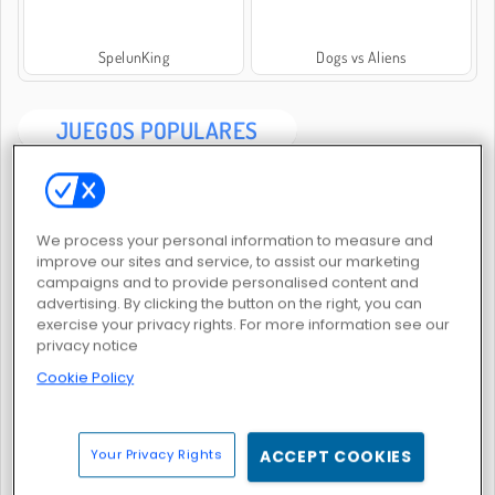
SpelunKing
Dogs vs Aliens
JUEGOS POPULARES
We process your personal information to measure and
improve our sites and service, to assist our marketing
campaigns and to provide personalised content and
advertising. By clicking the button on the right, you can
Fun Race 3D
Tsunami Brainrots Online
exercise your privacy rights. For more information see our
privacy notice
Cookie Policy
Your Privacy Rights
ACCEPT COOKIES
Fuego y Agua 5: Elementos
Fuego y Agua 4: Templo de Cristal