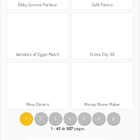
Obby Survive Parkour
Café Pánico
Wonders of Egypt Match
Crime City 3D
Mine Clone 4
Money Mover Maker
1
2
3
4
5
6
1 - 42
de
507
juegos