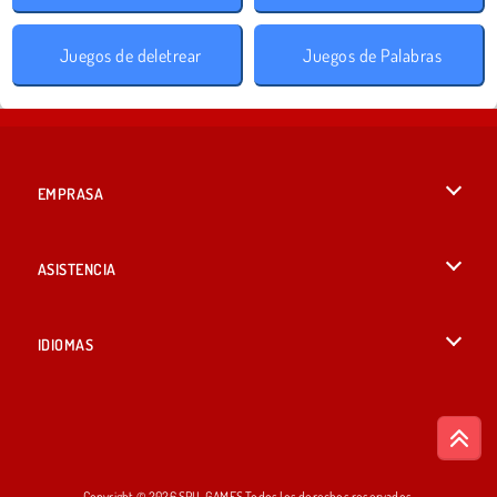
Juegos de deletrear
Juegos de Palabras
EMPRASA
Condiciones de uso
ASISTENCIA
Política de Privacidad
Ayuda
IDIOMAS
Cookies
English
Consentimiento de cookies
British English
Copyright © 2026 SPIL GAMES Todos los derechos reservados.