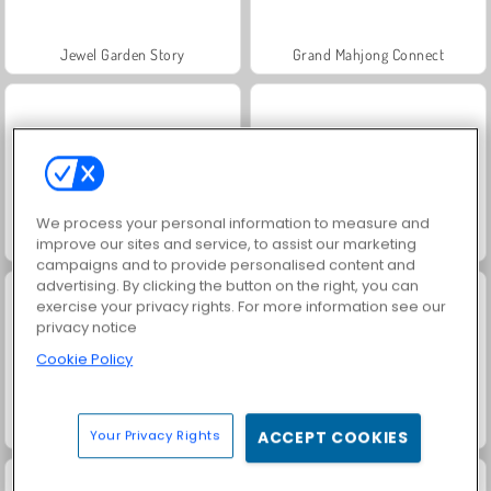
Jewel Garden Story
Grand Mahjong Connect
We process your personal information to measure and
Juice Merge
Trollface Quest: USA 2
improve our sites and service, to assist our marketing
campaigns and to provide personalised content and
advertising. By clicking the button on the right, you can
exercise your privacy rights. For more information see our
privacy notice
Cookie Policy
Masha and the Bear: Meadows
Scala 40
Your Privacy Rights
ACCEPT COOKIES