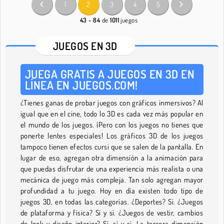
1
2
3
4
5
43 - 84
de
1011
juegos
JUEGOS EN 3D
JUEGA GRATIS A JUEGOS EN 3D EN
LÍNEA EN JUEGOS.COM!
¿Tienes ganas de probar juegos con gráficos inmersivos? Al
igual que en el cine, todo lo 3D es cada vez más popular en
el mundo de los juegos. ¡Pero con los juegos no tienes que
ponerte lentes especiales! Los gráficos 3D de los juegos
tampoco tienen efectos cursi que se salen de la pantalla. En
lugar de eso, agregan otra dimensión a la animación para
que puedas disfrutar de una experiencia más realista o una
mecánica de juego más compleja. Tan solo agregan mayor
profundidad a tu juego. Hoy en día existen todo tipo de
juegos 3D, en todas las categorías. ¿Deportes? Sí. ¿Juegos
de plataforma y física? Sí y sí. ¿Juegos de vestir, cambios
de look y diseño interior? Sí, sí y sí. La tercera dimensión