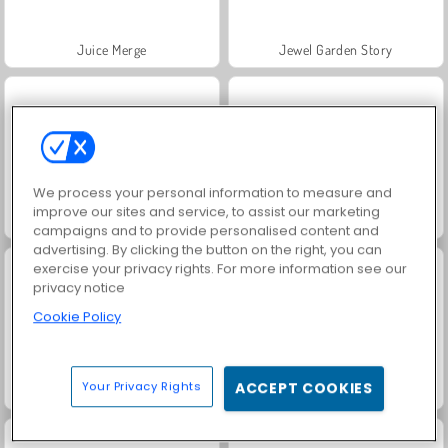
Juice Merge
Jewel Garden Story
We process your personal information to measure and
improve our sites and service, to assist our marketing
Grand Mahjong Connect
Fashion Princess - Dress Up for Girls
campaigns and to provide personalised content and
advertising. By clicking the button on the right, you can
exercise your privacy rights. For more information see our
privacy notice
Cookie Policy
Your Privacy Rights
ACCEPT COOKIES
Scala 40
Masha and the Bear: Meadows