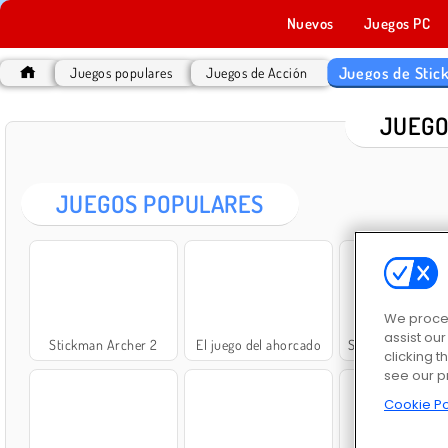
Nuevos
Juegos PC
Juegos de Stic
Juegos populares
Juegos de Acción
JUEGO
JUEGOS POPULARES
We proces
assist ou
Stickman Archer 2
El juego del ahorcado
Stick War: Infinit
clicking t
see our p
Cookie Po