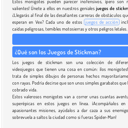
Estos monigotes pueden parecer inofensivos, ¡pero son
valientes! Únete a ellos en nuestros geniales
juegos de stick
¿Llegarás al final de las desafiantes carreras de obstáculos qu
esperan en Vex? Cada uno de estos
juegos de acción
inc
caídas peligrosas, temibles motosierras y otros peligros letales.
¿Qué son los Juegos de Stickman?
Los juegos de stickman son una colección de diferen
videojuegos que tienen una cosa en común: ¡los monigotes
trata de simples dibujos de personas hechos mayoritariam
con rayas. Podría decirse que son unos simples garabatos que
cobrado vida.
Estos valerosos monigotes van a correr unas cuantas avent
superépicas en estos juegos en línea. ¡Acompáñalos en
apasionantes misiones, ayúdalos a dar caza a sus enemig
sobrevuela a saltos la ciudad como si fueras Spider-Man!