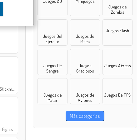
Juegos 2D
Minijuegos
Juegos de
 Saga
Zombis
Juegos Flash
Juegos Del
Juegos de
Ejército
Pelea
Juegos De
Juegos
Juegos Aéreos
Sangre
Graciosos
man Rescue
Juegos de
Juegos de
Juegos De FPS
Matar
Aviones
Más categorías
r Fights