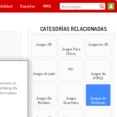
abilidad
Deportes
MMO
Para ti
CATEGORÍAS RELACIONADAS
Juegos Y8
Juegos en 3D
Juegos Para
Chicos
Kizi
Juegos Arcade
Juegos de
HTML5
ervice, to
tising. By
 Defenders
information
Juegos De
Juegos
Juegos de
Bombas
Divertidos
Stickman