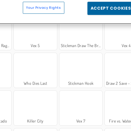
nline
Stickman Archer Online
Hombres de palitos guerreros
Stick War
Your Privacy Rights
ACCEPT COOKIES
Sandbox
Vex 5
Stickman Draw The Bridge
Vex 4
Who Dies Last
Stickman Hook
Draw 2 Save - Stick
ntado
Killer City
Vex 7
Fire vs. Wate