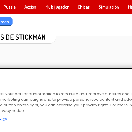
Puzzle
Acción
Multijugador
Chicas
Simulación
H
kman
S DE STICKMAN
s your personal information to measure and improve our sites and s
r marketing campaigns and to provide personalised content and adver
y Duel
Stickman Adventure
Vex 3
Stickman Army: The
he button on the right, you can exercise your privacy rights. For more 
rivacy notice
licy