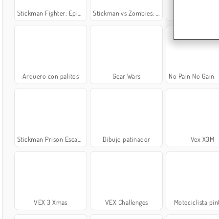
Stickman Fighter: Epic Battle
Stickman vs Zombies: Epic Fight
Prison Escape O
Arquero con palitos
Gear Wars
No Pain No Gain - Ragdoll 
Stickman Prison Escape
Dibujo patinador
Vex X3M
VEX 3 Xmas
VEX Challenges
Motociclista pi