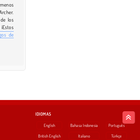
e menos
rcher.
 de los
¡Estos
gos de
IDIOMAS
English
Bahasa Indonesia
Português
British English
Italiano
Türkçe