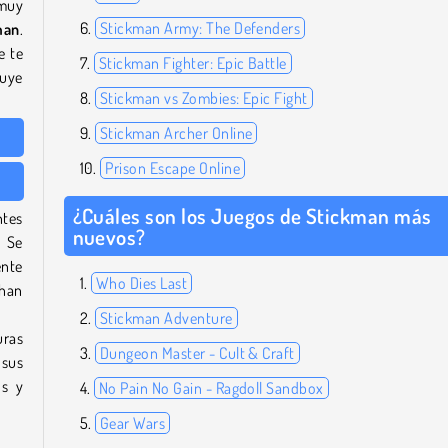
 muy
Stickman Army: The Defenders
man
.
e te
Stickman Fighter: Epic Battle
luye
Stickman vs Zombies: Epic Fight
Stickman Archer Online
Prison Escape Online
¿Cuáles son los Juegos de Stickman más
tes
nuevos?
! Se
ente
Who Dies Last
 han
Stickman Adventure
uras
Dungeon Master - Cult & Craft
 sus
os y
No Pain No Gain - Ragdoll Sandbox
Gear Wars