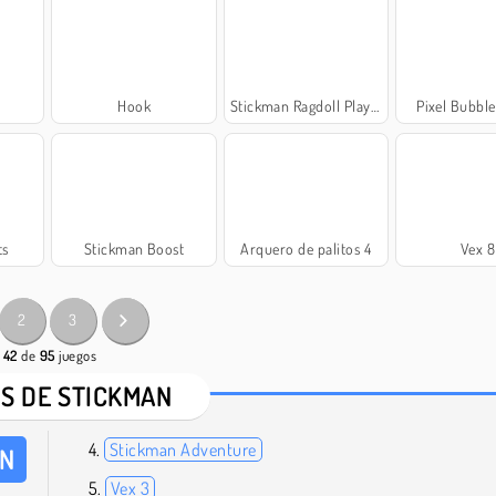
Hook
Stickman Ragdoll Playground
Pixel Bubbl
ts
Stickman Boost
Arquero de palitos 4
Vex 8
2
3
- 42
de
95
juegos
S DE STICKMAN
Stickman Adventure
AN
Vex 3