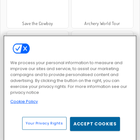
Save the Cowboy
Archery World Tour
We process your personal information to measure and
improve our sites and service, to assist our marketing
Simulador de paseo a caballo zombi
Stickman Archer Online
campaigns and to provide personalised content and
advertising. By clicking the button on the right, you can
exercise your privacy rights. For more information see our
privacy notice
Cookie Policy
Arquero con palitos
Archers Ragdoll Physics
Your Privacy Rights
ACCEPT COOKIES