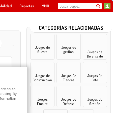
abilidad
Deportes
MMO
Para ti
CATEGORÍAS RELACIONADAS
Juegos de
Juegos de
Guerra
gestión
Juegos de
Defensa de
Torres
Juegos de
Juegos De
Juegos De
t Line
Construcción
Tiendas
Café
ervice, to
tising. By
information
Juegos
Juegos De
Juegos De
 Online
Empire
Defensa
Gestión