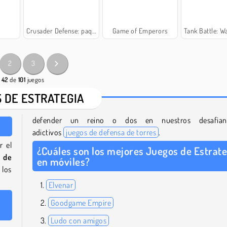
Crusader Defense: paquete de nivel 2
Game of Emperors
Tank Battle: War 
2
3
- 42
de
101
juegos
 DE ESTRATEGIA
defender un reino o dos en nuestros desafian
adictivos
juegos de defensa de torres
.
r el
¿Cuáles son los mejores Juegos de Estrate
s de
en móviles?
 los
Elvenar
Goodgame Empire
Ludo con amigos