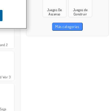
Juegos De
Juegos de
Ascenso
Construir
Más categorías
land 2
d War 3
 Saga