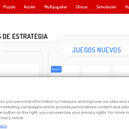
Puzzle
Acción
Multijugador
Chicas
Simulación
H
 DE ESTRATEGIA
JUEGOS NUEVOS
Nuevo
Siege Break
ColorWars.io - Conquest Game
Obby Toile
s your personal information to measure and improve our sites and s
r marketing campaigns and to provide personalised content and adver
he button on the right, you can exercise your privacy rights. For more 
Gear Wars
Pinball vs Zombie
Conquer.io
rivacy notice
n amigos
licy