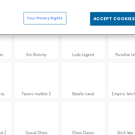
Your Privacy Rights
ACCEPT COOKIES
er
Gin Rummy
Ludo Legend
Paradise Is
res
Tesoro maldito 2
Batalla naval
Empire: Worl
al Z
Casual Chess
Chess Classic
Stick War