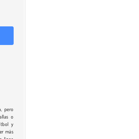
n, pero
allas o
tbol y
ser más
n línea