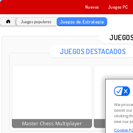
Nuevos
Juegos PC
Juegos de Estrategia
Juegos populares
JUEGOS
JUEGOS DESTACADOS
We proces
assist ou
clicking t
see our p
Master Chess Multiplayer
Ludo co
Cookie Po