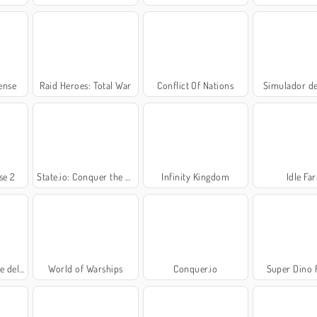
ense
Raid Heroes: Total War
Conflict Of Nations
Simulador de
se 2
State.io: Conquer the World
Infinity Kingdom
Idle Fa
l reino
World of Warships
Conquer.io
Super Dino 