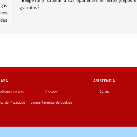
ngas
gratuitos?
ones
edes
RASA
ASISTENCIA
diciones de uso
Cookies
Ayuda
ica de Privacidad
Consentimiento de cookies
Copyright © 2026 SPIL GAMES Todos los derechos reservados.