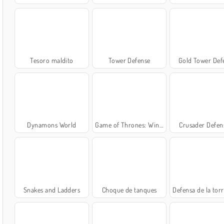
Tesoro maldito
Tower Defense
Gold Tower Def
Dynamons World
Game of Thrones: Winter is Coming
Crusader Defen
Snakes and Ladders
Choque de tanques
Defensa de la torre de