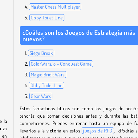
Master Chess Multiplayer
Obby Toilet Line
¿Cuáles son los Juegos de Estrategia más
nuevos?
Siege Break
ColorWars.io - Conquest Game
Magic Brick Wars
Obby Toilet Line
Gear Wars
Estos fantásticos títulos son como los juegos de acció
tendrás que tomar decisiones antes y durante las bat
e la
competiciones. Puedes entrenar hasta un equipo de fú
muza
llevarlos a la victoria en estos
juegos de RPG
. ¿Podrás 
 en
inteligente y superar a tus oponentes en estos juegos e