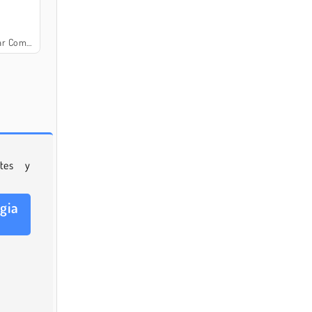
Commander
tes y
gia