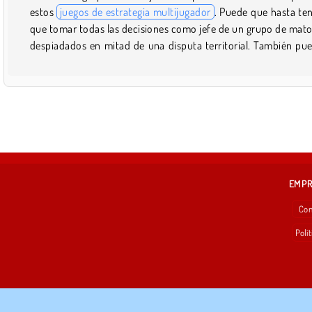
estos
juegos de estrategia multijugador
. Puede que hasta te
que tomar todas las decisiones como jefe de un grupo de mat
despiadados en mitad de una disputa territorial. También pu
EMP
Con
Polít