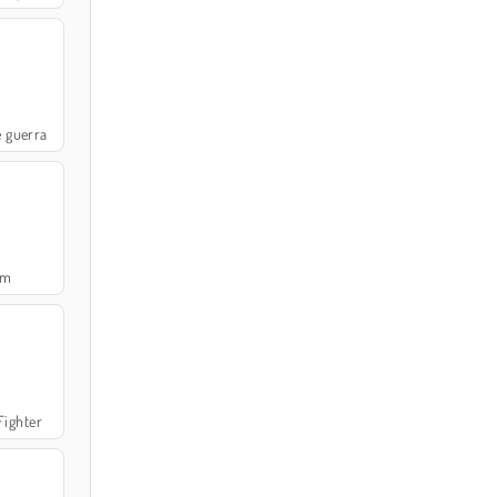
 guerra
rm
Fighter