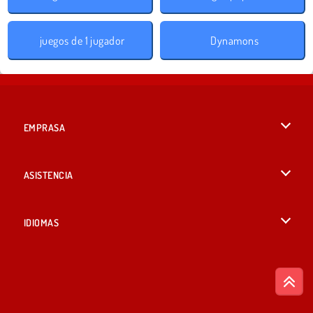
juegos de 1 jugador
Dynamons
EMPRASA
Condiciones de uso
ASISTENCIA
Política de Privacidad
Ayuda
IDIOMAS
Cookies
English
Consentimiento de cookies
British English