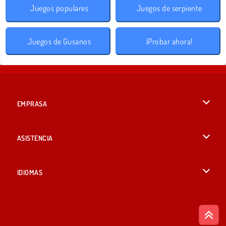
Juegos populares
Juegos de serpiente
Juegos de Gusanos
¡Probar ahora!
EMPRASA
Condiciones de uso
ASISTENCIA
Política de Privacidad
Ayuda
IDIOMAS
Cookies
English
Consentimiento de cookies