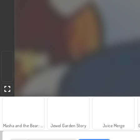
Masha and the Bear: Meadows
Jewel Garden Story
Juice Merge