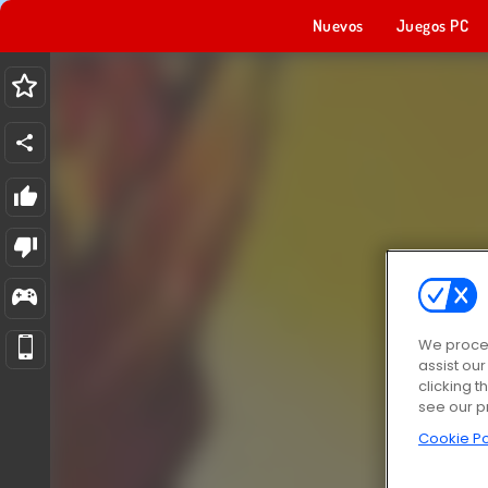
Nuevos
Juegos PC
We proces
assist ou
clicking t
see our p
Cookie Po