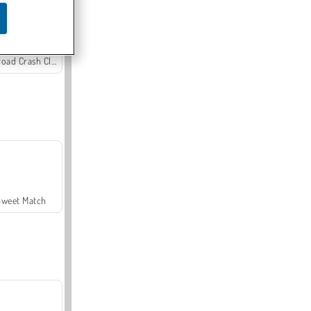
Offroad Crash Climber 4X4
Sweet Match