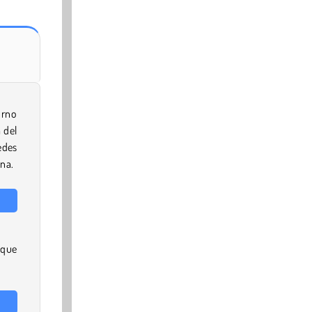
orno
 del
edes
ona.
 que