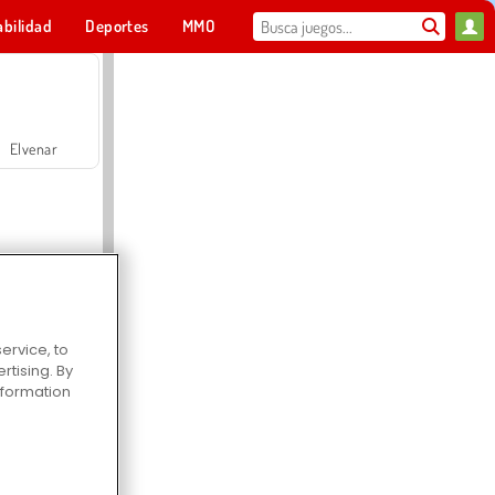
abilidad
Deportes
MMO
Para ti
Elvenar
ervice, to
tising. By
Hospital Surgeon Doctor Game
information