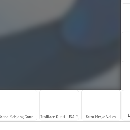
L
Grand Mahjong Connect
Trollface Quest: USA 2
Farm Merge Valley