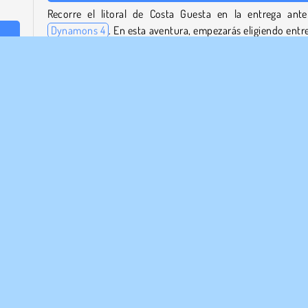
Recorre el litoral de Costa Guesta en la entrega anter
Dynamons 4
. En esta aventura, empezarás eligiendo entre
monstruos Grubble, Hopchop o Winger. ¡Explora varios lug
ónde
para encontrar Dynamons ultrarraros!
r un
n tu
Si quieres coleccionar más personajes como en la 
r el
Dynamons, prueba a crear un equipo de héroes en
Ba
a de
Arena: RPG Online
. O, para más aventuras RPG, ech
z del
vistazo a los otros títulos de nuestra
sección de juegos RP
hayas
para
¿Quién ha creado Dynamons 5?
 a su
Dynamons 5 es obra de Azerion Casual Games.
¿Cuándo se lanzó Dynamons 5?
 con
El juego se lanzó el 14 de agosto de 2023.
como
ota a