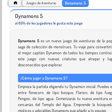
Dynamons 5
Juegos de Aventuras
Dynamons 5
Scala 40
Fashion Princess - Dress Up for Girls
al 65% de los jugadores le gusta este juego
Dynamons 5
es un nuevo juego de aventuras de la pop
saga de colección de monstruos. Tu viaje para convertir
el mejor capitán Dynamon de todos los tiempos continú
este juego con nuevas criaturas que atrapar y lug
desconocidos que explorar.
¿Cómo jugar a Dynamons 5?
Empieza la partida eligiendo tu Dynamon inicial. Puedes e
entre Fenecorn, de tipo bosque, Flarion, de tipo fueg
Pengoo, de tipo agua. Comenzarás tu nueva aventura en
cercanías del Templo del Agua. Emprende la búsqued
místicos y adorables Dynamons que añadir a tu equipo.