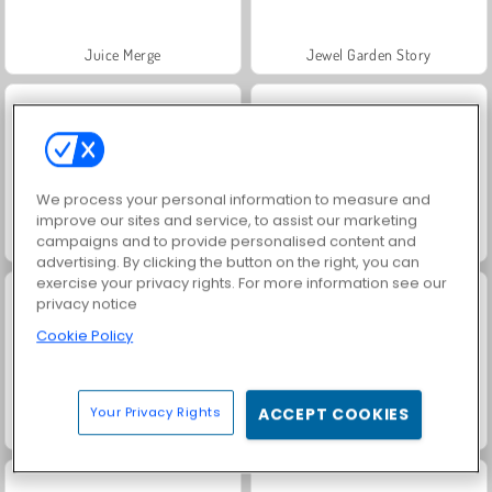
Juice Merge
Jewel Garden Story
We process your personal information to measure and
improve our sites and service, to assist our marketing
campaigns and to provide personalised content and
Masha and the Bear: Meadows
Grand Mahjong Connect
advertising. By clicking the button on the right, you can
exercise your privacy rights. For more information see our
privacy notice
Cookie Policy
Your Privacy Rights
ACCEPT COOKIES
Trollface Quest: USA 2
Scala 40