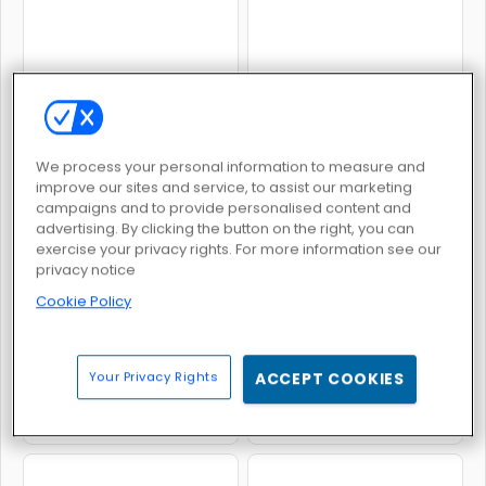
Superhero.io
Superhero Tycoon
We process your personal information to measure and
improve our sites and service, to assist our marketing
campaigns and to provide personalised content and
advertising. By clicking the button on the right, you can
exercise your privacy rights. For more information see our
Villains Inspiring Fashion Trends
Ladybird Secret Identity Revealed
privacy notice
Cookie Policy
Your Privacy Rights
ACCEPT COOKIES
Hanger 2
Stock Car Hero