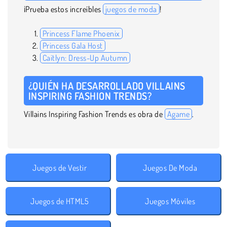
¡Prueba estos increíbles
juegos de moda
!
Princess Flame Phoenix
Princess Gala Host
Caitlyn: Dress-Up Autumn
¿QUIÉN HA DESARROLLADO VILLAINS
INSPIRING FASHION TRENDS?
Villains Inspiring Fashion Trends es obra de
Agame
.
Juegos de Vestir
Juegos De Moda
Juegos de HTML5
Juegos Móviles