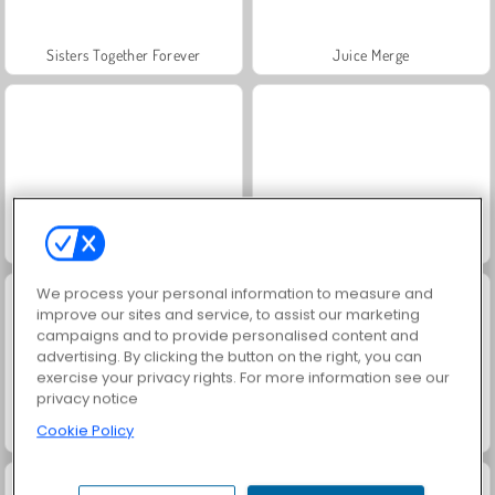
Sisters Together Forever
Juice Merge
Fashion Princess - Dress Up for Girls
Jewel Garden Story
We process your personal information to measure and
improve our sites and service, to assist our marketing
campaigns and to provide personalised content and
advertising. By clicking the button on the right, you can
exercise your privacy rights. For more information see our
privacy notice
Cookie Policy
Masha and the Bear: Meadows
Scala 40