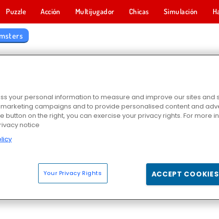
Puzzle
Acción
Multijugador
Chicas
Simulación
H
msters
S DE HÁMSTERS
s your personal information to measure and improve our sites and s
r marketing campaigns and to provide personalised content and adver
he button on the right, you can exercise your privacy rights. For more 
rivacy notice
licy
Your Privacy Rights
ACCEPT COOKIES