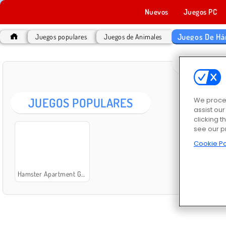
Nuevos
Juegos PC
Juegos De Há
Juegos populares
Juegos de Animales
JUEGO
JUEGOS POPULARES
We proces
assist ou
clicking t
see our p
Cookie Po
Hamster Apartment Game