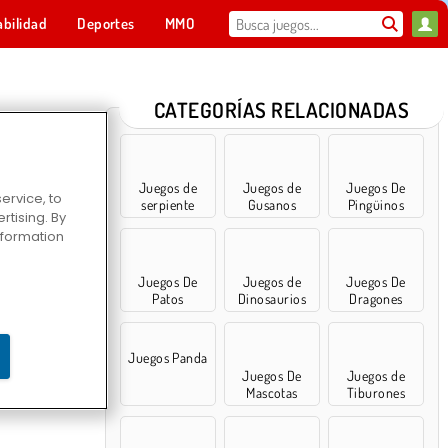
abilidad
Deportes
MMO
Para ti
CATEGORÍAS RELACIONADAS
Juegos de
Juegos de
Juegos De
ervice, to
serpiente
Gusanos
Pingüinos
tising. By
information
Juegos De
Juegos de
Juegos De
Patos
Dinosaurios
Dragones
Juegos Panda
Juegos De
Juegos de
Mascotas
Tiburones