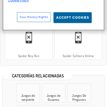
Cookie Policy
Your Privacy Rights
ACCEPT COOKIES
Spider Evolution
Epic Mine
Spider Boy Run
Spider Solitaire Online
CATEGORÍAS RELACIONADAS
Juegos de
Juegos de
Juegos De
serpiente
Gusanos
Pingüinos