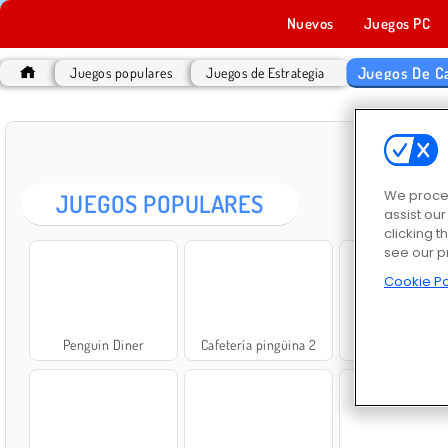
Nuevos
Juegos PC
Juegos De C
Juegos populares
Juegos de Estrategia
JUE
We proces
JUEGOS POPULARES
assist ou
clicking t
see our p
Cookie Po
Penguin Diner
Cafetería pingüina 2
Cafetería ping