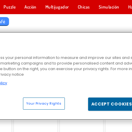
Puzzle
Acción
Multijugador
Chicas
Simulación
H
afé
GOS DE CAFÉ
s your personal information to measure and improve our sites and s
r marketing campaigns and to provide personalised content and adver
he button on the right, you can exercise your privacy rights. For more 
rivacy notice
licy
üina
Burger Restaurant Express
Delicious - Emily's New Beginning
Hora de las hamb
Your Privacy Rights
ACCEPT COOKIES