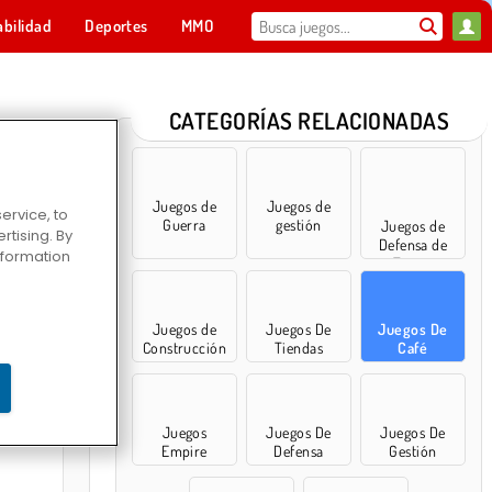
abilidad
Deportes
MMO
Para ti
CATEGORÍAS RELACIONADAS
Juegos de
Juegos de
ervice, to
Guerra
gestión
Juegos de
tising. By
Defensa de
information
Torres
Juegos de
Juegos De
Juegos De
Construcción
Tiendas
Café
urguesas
Juegos
Juegos De
Juegos De
Empire
Defensa
Gestión