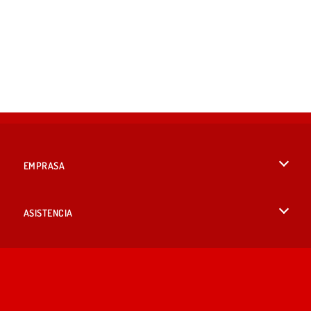
EMPRASA
Condiciones de uso
ASISTENCIA
Política de Privacidad
Ayuda
IDIOMAS
Cookies
English