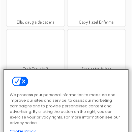
Ella: cirugía de cadera
Baby Hazel Enferma
Tank Trouble 2
Serpientes felices
We process your personal information to measure and
improve our sites and service, to assist our marketing
campaigns and to provide personalised content and
advertising. By clicking the button on the right, you can
Simulador de vuelo en Boeing
Mr. Bullet
exercise your privacy rights. For more information see our
privacy notice
Cookie Policy