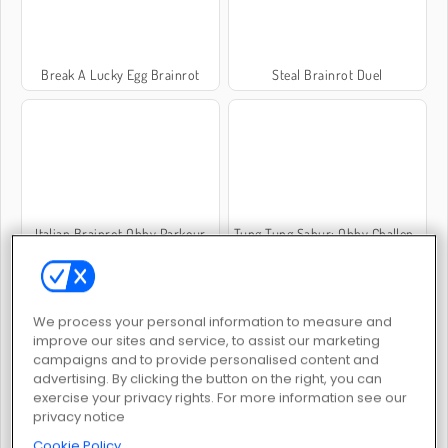
Break A Lucky Egg Brainrot
Steal Brainrot Duel
Italian Brainrot Obby Parkour
Tung Tung Sahur: Obby Challenge
We process your personal information to measure and
improve our sites and service, to assist our marketing
campaigns and to provide personalised content and
advertising. By clicking the button on the right, you can
Italian Brainrot Bike Rush
Steal Brainrot Original 3D
exercise your privacy rights. For more information see our
privacy notice
Cookie Policy