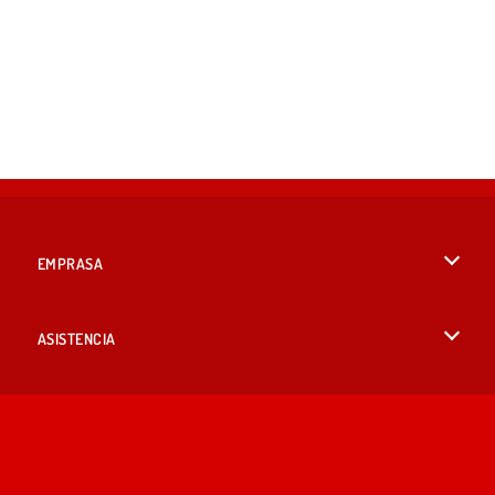
EMPRASA
Condiciones de uso
ASISTENCIA
Política de Privacidad
Ayuda
IDIOMAS
Cookies
English