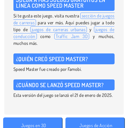
LÍNEA COMO SPEED MASTER
Si te gusta este juego, visita nuestra
sección de juegos
de carreras
para ver más. Aquí puedes jugar a todo
tipo de
juegos de carreras urbanas
y
juegos de
conducción
como
Traffic Jam 3D
y muchos,
muchos más.
¿QUIÉN CREÓ SPEED MASTER?
Speed Master fue creado por Famobi.
¿CUÁNDO SE LANZÓ SPEED MASTER?
Esta versión del juego se lanzó el 21 de enero de 2025.
Juegos en 3D
Juegos de Acción