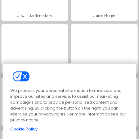
Jewel Garden Story
Juice Merge
Grand Mahjong Connect
Fashion Princess - Dress Up for Girls
We process your personal information to measure and
improve our sites and service, to assist our marketing
campaigns and to provide personalised content and
advertising. By clicking the button on the right, you can
exercise your privacy rights. For more information see our
privacy notice
Masha and the Bear: Meadows
Scala 40
Cookie Policy