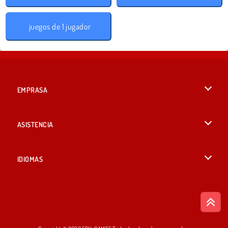
juegos de 1 jugador
EMPRASA
Condiciones de uso
ASISTENCIA
Política de Privacidad
Ayuda
IDIOMAS
Cookies
English
Consentimiento de cookies
British English