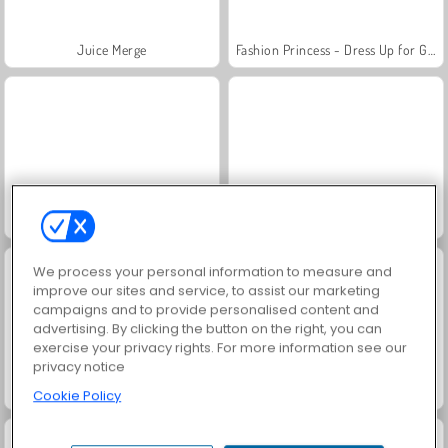
Juice Merge
Fashion Princess - Dress Up for Girls
Jewel Garden Story
Grand Mahjong Connect
We process your personal information to measure and
improve our sites and service, to assist our marketing
campaigns and to provide personalised content and
advertising. By clicking the button on the right, you can
exercise your privacy rights. For more information see our
privacy notice
Masha and the Bear: Meadows
Scala 40
Cookie Policy