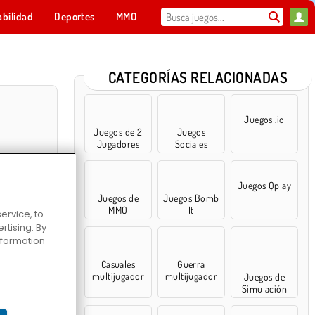
abilidad
Deportes
MMO
Para ti
CATEGORÍAS RELACIONADAS
Juegos .io
Juegos de 2
Juegos
Jugadores
Sociales
Juegos Qplay
Juegos de
Juegos Bomb
MMO
It
ervice, to
tising. By
information
Zoo
Casuales
Guerra
multijugador
multijugador
Juegos de
Simulación
Multijugador