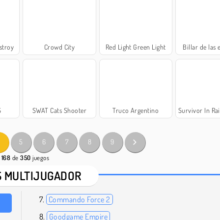
stroy
Crowd City
Red Light Green Light
Billar de las 
S
SWAT Cats Shooter
Truco Argentino
Survivor In Rainb
5
6
7
8
9
- 168
de
350
juegos
 MULTIJUGADOR
Commando Force 2
Goodgame Empire