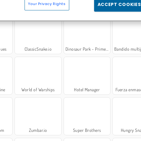
Your Privacy Rights
ACCEPT COOKIES
Superspin.io
Lordz.io
Air Hockey Mu
ques
ClassicSnake.io
Dinosaur Park - Primeval Zoo
Bandido multiju
ine
World of Warships
Hotel Manager
Fuerza enmas
dom
Zumbar.io
Super Brothers
Hungry Sna