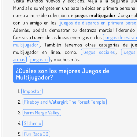
Visita mundos nuevos y exóticos, viaja a la Segunda Gu
Mundial o sumérgete en una batalla épica en primera persona
nuestra increíble colección de
juegos multijugador
. Juega so
con un amigo en los
juegos de disparos en primera perso
Además, podrás demostrar tu destreza marcial liderando
fuerzas a través de las líneas enemigas en los
juegos de estrat
multijugador
. También tenemos otras categorías de jue
multijugador en línea, como:
juegos sociales
,
juegos
armas
,
juegos io
y muchos más.
¿Cuáles son los mejores Juegos de
Multijugador?
Impostor
Fireboy and Watergirl: The Forest Temple
Farm Merge Valley
Slither.io
Fun Race 3D