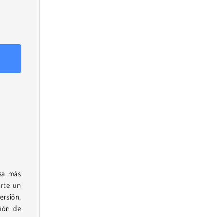
esa más
arte un
ersión,
ción de