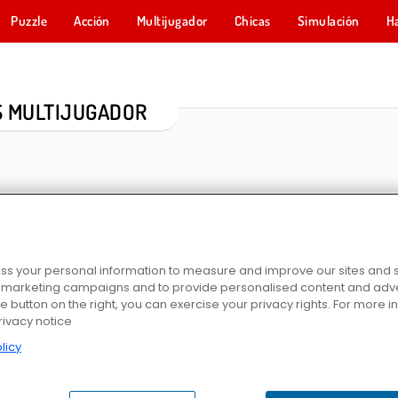
Puzzle
Acción
Multijugador
Chicas
Simulación
H
 MULTIJUGADOR
s your personal information to measure and improve our sites and s
r marketing campaigns and to provide personalised content and adver
he button on the right, you can exercise your privacy rights. For more 
io
Superhero Tycoon
Game of Thrones: Winter is Coming
My Free 
rivacy notice
licy