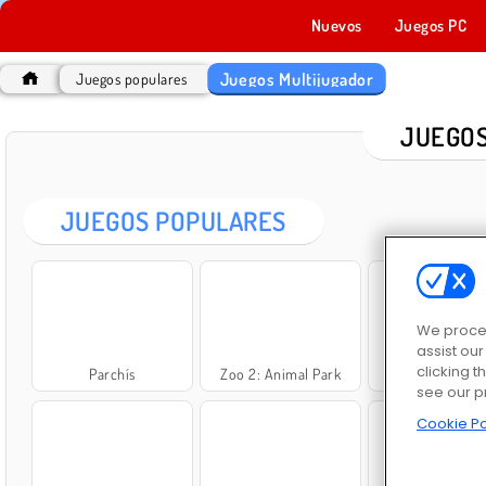
Nuevos
Juegos PC
Juegos Multijugador
Juegos populares
JUEGOS
JUEGOS POPULARES
We proces
assist ou
clicking t
Parchís
Zoo 2: Animal Park
Corona Virus.
see our p
Cookie Po