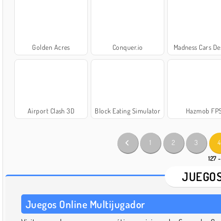
Golden Acres
Conquer.io
Madness Cars De
Airport Clash 3D
Block Eating Simulator
Hazmob FP
1
2
3
4
127 
JUEGOS
Juegos Online Multijugador