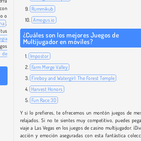
erra
 con
Rummikub
lo o
Amogus.io
na
.
 tus
¿Cuáles son los mejores Juegos de
egia
Multijugador en móviles?
gos
 de
Impostor
Farm Merge Valley
Fireboy and Watergirl: The Forest Temple
Harvest Honors
Fun Race 3D
Y si lo prefieres, te ofrecemos un montón juegos de m
relajados. Si no te sientes muy competitivo, puedes peg
viaje a Las Vegas en los juegos de casino multijugador. ¡Div
acción y emoción aseguradas con esta fantástica colec