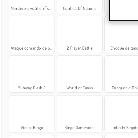
Murderers vs Sheriffs Duels
Conflict Of Nations
Tank Fury
Ataque comando de píxeles
2 Player Battle
Choque de tan
Subway Clash 2
World of Tanks
Conquer.io Onl
Video-Bingo
Bingo Gamepoint
Infinity King