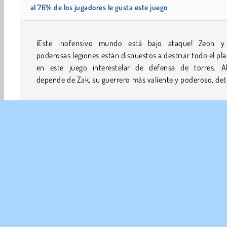
al 76% de los jugadores le gusta este juego
¡Este inofensivo mundo está bajo ataque! Zeon y
a los ejércitos del líder alienígena el mayor tiempo pos
poderosas legiones están dispuestos a destruir todo el pl
Únete a él mientras protege su mundo con cientos de a
en este juego interestelar de defensa de torres. A
depende de Zak, su guerrero más valiente y poderoso, de
Acción
Juegos Para Chicos
HTML5
Popular
EMP
Con
Polít