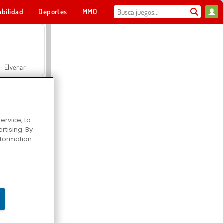
abilidad
Deportes
MMO
Para ti
Elvenar
ervice, to
tising. By
Hospital Surgeon Doctor Game
information
Offroad Crash Climber 4X4