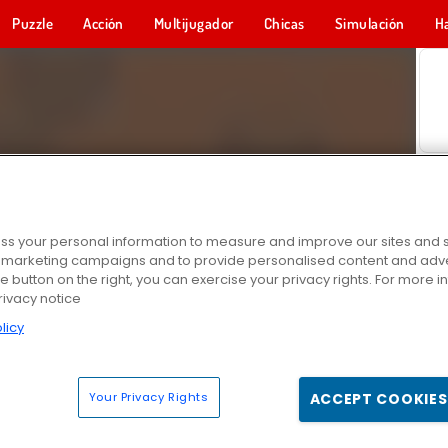
Puzzle
Acción
Multijugador
Chicas
Simulación
H
s your personal information to measure and improve our sites and s
r marketing campaigns and to provide personalised content and adver
he button on the right, you can exercise your privacy rights. For more 
rivacy notice
licy
Your Privacy Rights
ACCEPT COOKIES