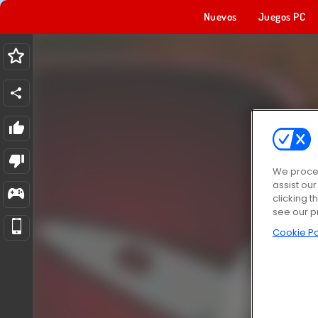
Nuevos
Juegos PC
We proces
assist ou
clicking t
see our p
Cookie Po