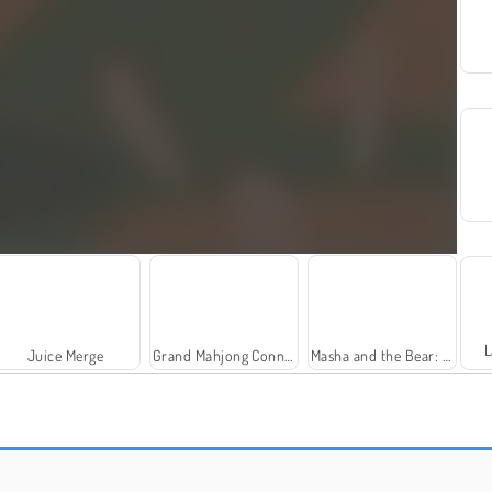
L
Juice Merge
Grand Mahjong Connect
Masha and the Bear: Meadows
Fashion Princess - Dress Up for Girls
Farm Merge Valley