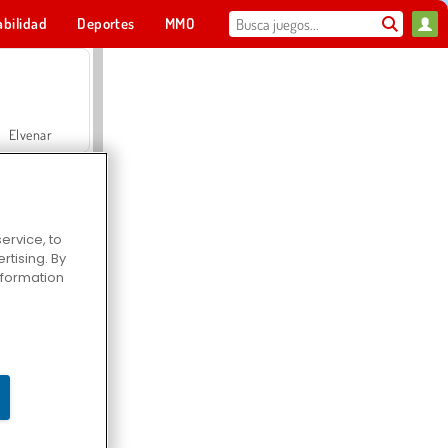
abilidad
Deportes
MMO
Para ti
Elvenar
ervice, to
tising. By
Hospital Surgeon Doctor Game
information
Offroad Crash Climber 4X4