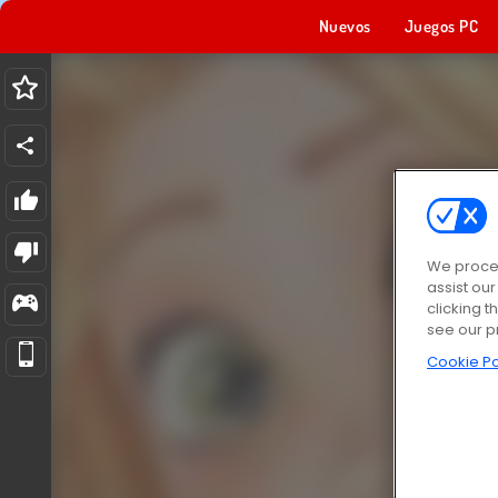
Nuevos
Juegos PC
We proces
assist ou
clicking t
see our p
Cookie Po