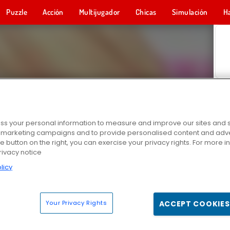
Puzzle
Acción
Multijugador
Chicas
Simulación
H
s your personal information to measure and improve our sites and s
r marketing campaigns and to provide personalised content and adver
he button on the right, you can exercise your privacy rights. For more 
rivacy notice
licy
Your Privacy Rights
ACCEPT COOKIES