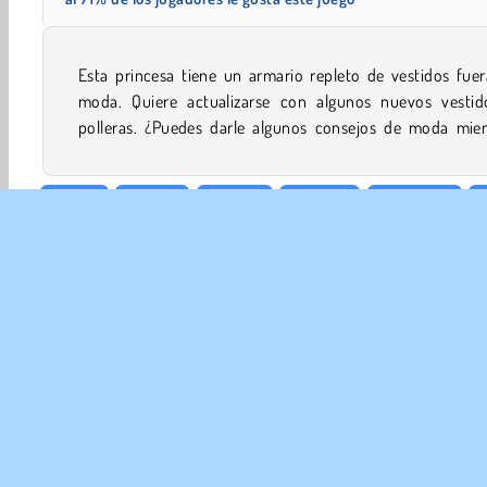
Esta princesa tiene un armario repleto de vestidos fue
busca ropas geniales en este juego de compra y vestid
moda. Quiere actualizarse con algunos nuevos vestid
polleras. ¿Puedes darle algunos consejos de moda mien
Vestir
Chicas
Diseño
Móviles
Princesas
EMP
Con
Polít