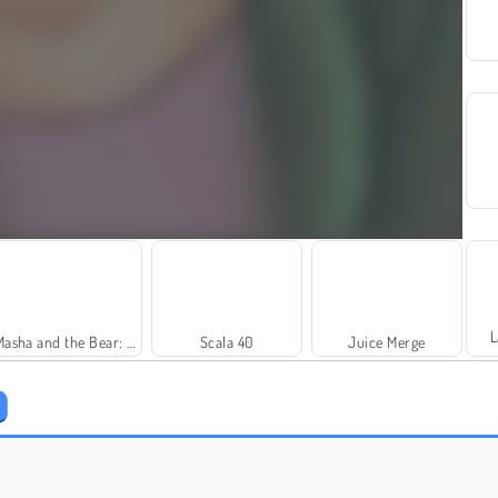
L
Masha and the Bear: Meadows
Scala 40
Juice Merge
Princess Beauty Salon
Goldie: Home Recovery