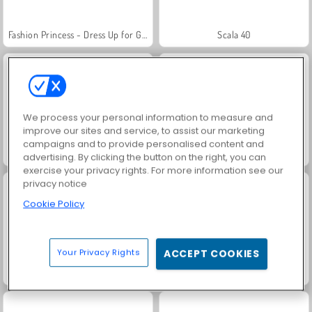
Fashion Princess - Dress Up for Girls
Scala 40
We process your personal information to measure and
improve our sites and service, to assist our marketing
campaigns and to provide personalised content and
Juice Merge
Grand Mahjong Connect
advertising. By clicking the button on the right, you can
exercise your privacy rights. For more information see our
privacy notice
Cookie Policy
Your Privacy Rights
ACCEPT COOKIES
Family Relics
Jewel Garden Story