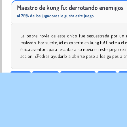
Maestro de kung fu: derrotando enemigos
Street Rage Fighter
Puños de acero
al 79% de los jugadores le gusta este juego
La pobre novia de este chico fue secuestrada por un n
de un ejército de adversarios implacables? También p
malvado. Por suerte, ¡él es experto en kung fu! Únete a él 
ganar fantásticas mejoras que aumentarán sus habilidad
épica aventura para rescatar a su novia en este juego ret
acción. ¿Podrás ayudarlo a abrirse paso a los golpes a t
Acción
Aventuras
Anime y Manga
Boxeo
Ju
Pixel
Popular
1 jugador
Juegos Guerreros
Wr