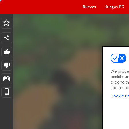
Nuevos
Juegos PC
We proces
assist ou
clicking t
see our p
Cookie Po