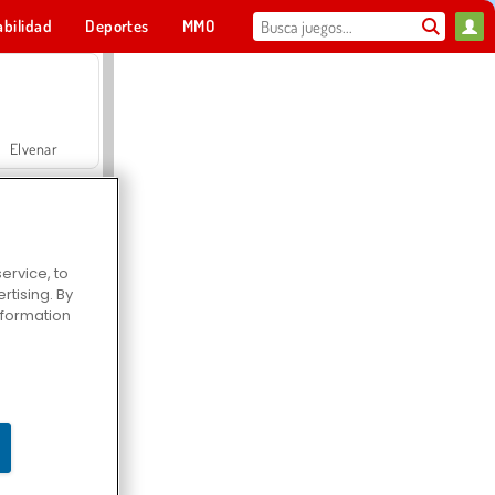
abilidad
Deportes
MMO
Para ti
Elvenar
ervice, to
tising. By
Hospital Surgeon Doctor Game
information
Offroad Crash Climber 4X4