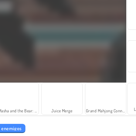
L
Masha and the Bear: Meadows
Juice Merge
Grand Mahjong Connect
o enemigos