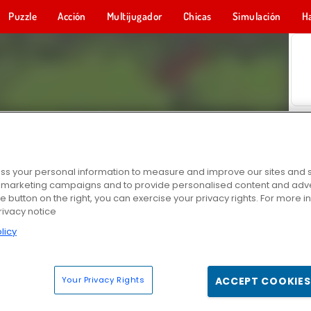
Puzzle
Acción
Multijugador
Chicas
Simulación
H
s your personal information to measure and improve our sites and s
r marketing campaigns and to provide personalised content and adver
he button on the right, you can exercise your privacy rights. For more 
rivacy notice
licy
Your Privacy Rights
ACCEPT COOKIES