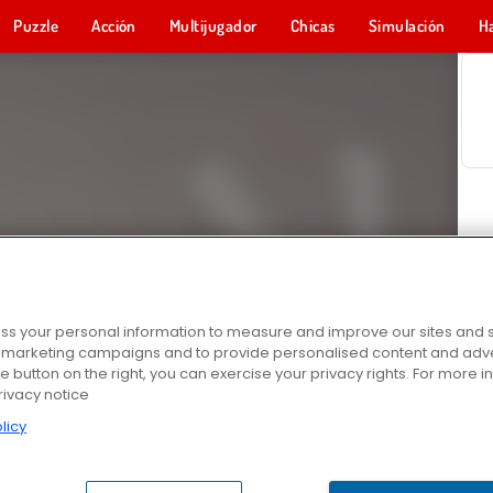
Puzzle
Acción
Multijugador
Chicas
Simulación
H
s your personal information to measure and improve our sites and s
r marketing campaigns and to provide personalised content and adver
he button on the right, you can exercise your privacy rights. For more 
rivacy notice
licy