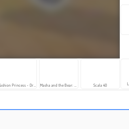
L
Fashion Princess - Dress Up for Girls
Masha and the Bear: Meadows
Scala 40
Solitaire Social
Royal Story