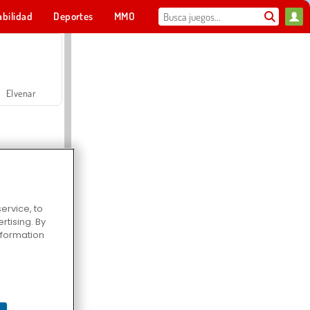
abilidad
Deportes
MMO
Para ti
Elvenar
ervice, to
tising. By
Hospital Surgeon Doctor Game
information