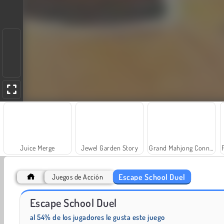
Juice Merge
Jewel Garden Story
Grand Mahjong Connect
Escape School Duel
Juegos de Acción
Escape School Duel
Trollface Quest: USA 2
Farm Merge Valley
al 54% de los jugadores le gusta este juego