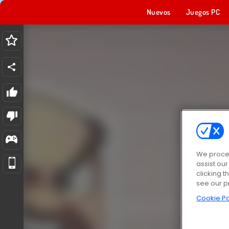
Nuevos
Juegos PC
We proces
assist ou
clicking t
see our p
Cookie Po