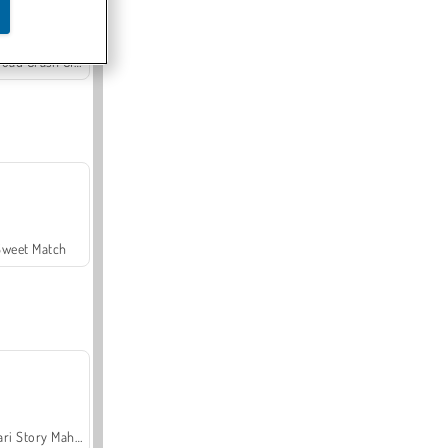
Offroad Crash Climber 4X4
Sweet Match
Safari Story Mahjong