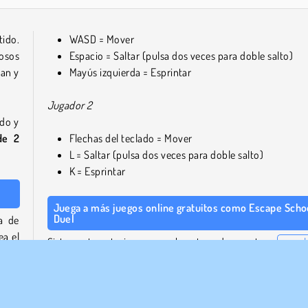
tido.
WASD = Mover
uosos
Espacio = Saltar (pulsa dos veces para doble salto)
ean y
Mayús izquierda = Esprintar
Jugador 2
ado y
de 2
Flechas del teclado = Mover
L = Saltar (pulsa dos veces para doble salto)
K = Esprintar
Juega a más juegos online gratuitos como Escape Scho
Duel
a de
ea el
Si te gusta este juego, prueba otros de nuestros
popul
es, y
juegos de obby
. Supera la cola para encontrar la entrada 
or la
club secreto en
Obby Toilet Line
. Salta a través de
colorida carrera de obstáculos en
Obby Rainbow Towe
escapa de la cárcel de ratas en
Obby Escape Prison