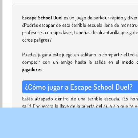
Escape School Duel
es un juego de parkour rápido y diver
¿Podrás escapar de esta terrible escuela llena de monstr
profesores con ojos láser, tuberías de alcantarilla que got
otros peligros?
Puedes jugar a este juego en solitario, o compartir el tecl
competir con un amigo hasta la salida en el
modo 
jugadores
.
¿Cómo jugar a Escape School Duel?
Estás atrapado dentro de una terrible escuela. ¡Es hor
salir! Encuentra la llave de la puerta del aula sin que te v
profesor. No te dejes golpear por las bolas de saliva gigant
evita quedar atrapado en el fuego cruzado de la pelea p
comida en el comedor.