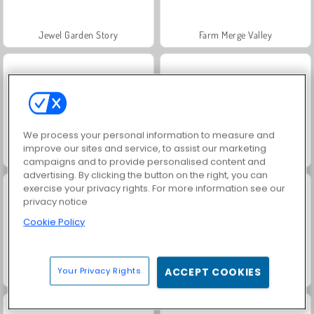
Jewel Garden Story
Farm Merge Valley
We process your personal information to measure and
improve our sites and service, to assist our marketing
Masha and the Bear: Meadows
Royal Story
campaigns and to provide personalised content and
advertising. By clicking the button on the right, you can
exercise your privacy rights. For more information see our
privacy notice
Cookie Policy
Your Privacy Rights
ACCEPT COOKIES
Scala 40
Juice Merge