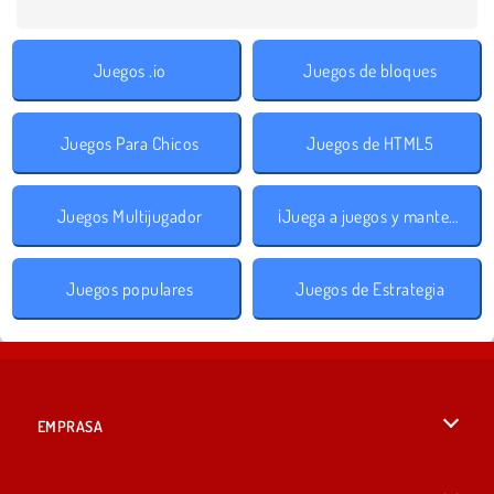
Juegos .io
Juegos de bloques
Juegos Para Chicos
Juegos de HTML5
Juegos Multijugador
¡Juega a juegos y mantente a salvo!
Juegos populares
Juegos de Estrategia
EMPRASA
Condiciones de uso