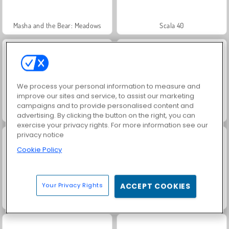
Masha and the Bear: Meadows
Scala 40
We process your personal information to measure and
improve our sites and service, to assist our marketing
campaigns and to provide personalised content and
Solitaire Social
Trollface Quest: USA 2
advertising. By clicking the button on the right, you can
exercise your privacy rights. For more information see our
privacy notice
Cookie Policy
Your Privacy Rights
ACCEPT COOKIES
Jewel Garden Story
Fashion Princess - Dress Up for Girls