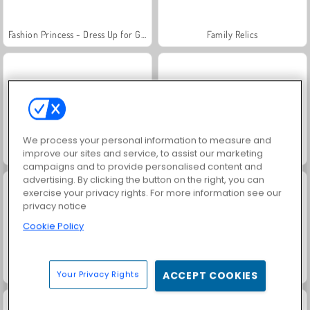
Fashion Princess - Dress Up for Girls
Family Relics
We process your personal information to measure and
Farm Merge Valley
Jewel Garden Story
improve our sites and service, to assist our marketing
campaigns and to provide personalised content and
advertising. By clicking the button on the right, you can
exercise your privacy rights. For more information see our
privacy notice
Cookie Policy
Masha and the Bear: Meadows
Royal Story
Your Privacy Rights
ACCEPT COOKIES