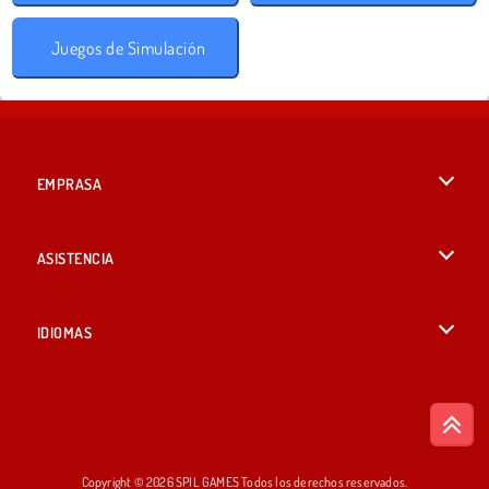
Juegos de Simulación
EMPRASA
Condiciones de uso
ASISTENCIA
Política de Privacidad
Ayuda
IDIOMAS
Cookies
English
Consentimiento de cookies
British English
Copyright © 2026 SPIL GAMES Todos los derechos reservados.