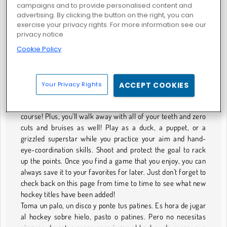
Get a stick, a puck and strap some skates on your feet. It's
campaigns and to provide personalised content and
advertising. By clicking the button on the right, you can
time to play field hockey, ice hockey, or roller hockey.
exercise your privacy rights. For more information see our
However, you don't need any of this stuff to play air hockey,
privacy notice
which you can find in this category too. Actually, you don't
Cookie Policy
need any of this stuff at all. You just need a desktop, laptop,
tablet, or smartphone connected to the internet to play a
little hockey wherever and whenever you want. No money is
required since it's all for free. And you can squeeze in a
Your Privacy Rights
ACCEPT COOKIES
quick hockey break from anywhere, whether at lunch, at
home, or on the road. As long as you're not driving, of
course! Plus, you'll walk away with all of your teeth and zero
cuts and bruises as well! Play as a duck, a puppet, or a
grizzled superstar while you practice your aim and hand-
eye-coordination skills. Shoot and protect the goal to rack
up the points. Once you find a game that you enjoy, you can
always save it to your favorites for later. Just don't forget to
check back on this page from time to time to see what new
hockey titles have been added!
Toma un palo, un disco y ponte tus patines. Es hora de jugar
al hockey sobre hielo, pasto o patines. Pero no necesitas