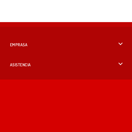
EMPRASA
Condiciones de uso
ASISTENCIA
Política de Privacidad
Ayuda
IDIOMAS
Cookies
English
Consentimiento de cookies
British English
Copyright © 2026 SPIL GAMES Todos los derechos reservados.