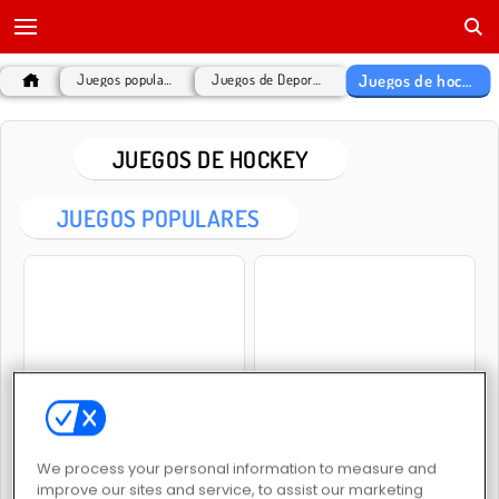
Juegos de hockey
Juegos populares
Juegos de Deportes
JUEGOS DE HOCKEY
JUEGOS POPULARES
Air Hockey Multiplayer
Air Hockey Online
JUEGOS DE HOCKEY
We process your personal information to measure and
improve our sites and service, to assist our marketing